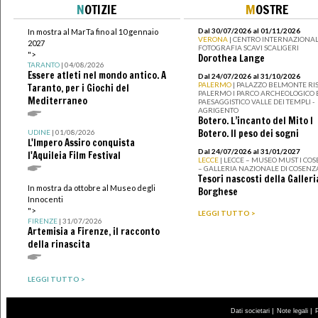
N
OTIZIE
M
OSTRE
Dal 30/07/2026 al 01/11/2026
In mostra al MarTa fino al 10 gennaio
VERONA
| CENTRO INTERNAZIONAL
2027
FOTOGRAFIA SCAVI SCALIGERI
">
Dorothea Lange
TARANTO
| 04/08/2026
Essere atleti nel mondo antico. A
Dal 24/07/2026 al 31/10/2026
PALERMO
| PALAZZO BELMONTE RIS
Taranto, per i Giochi del
PALERMO I PARCO ARCHEOLOGICO 
Mediterraneo
PAESAGGISTICO VALLE DEI TEMPLI -
AGRIGENTO
Botero. L’incanto del Mito I
Botero. Il peso dei sogni
UDINE
| 01/08/2026
L'Impero Assiro conquista
Dal 24/07/2026 al 31/01/2027
l'Aquileia Film Festival
LECCE
| LECCE – MUSEO MUST I CO
– GALLERIA NAZIONALE DI COSENZ
Tesori nascosti della Galleri
In mostra da ottobre al Museo degli
Borghese
Innocenti
">
LEGGI TUTTO >
FIRENZE
| 31/07/2026
Artemisia a Firenze, il racconto
della rinascita
LEGGI TUTTO >
|
|
Dati societari
Note legali