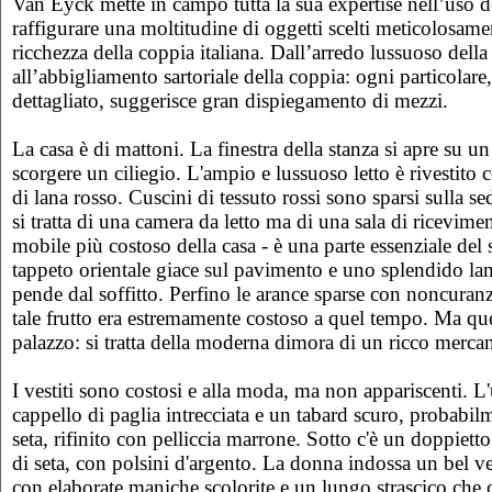
Van Eyck mette in campo tutta la sua expertise nell’uso de
raffigurare una moltitudine di oggetti scelti meticolosamen
ricchezza della coppia italiana. Dall’arredo lussuoso della
all’abbigliamento sartoriale della coppia: ogni particolare
dettagliato, suggerisce gran dispiegamento di mezzi.
La casa è di mattoni. La finestra della stanza si apre su u
scorgere un ciliegio. L'ampio e lussuoso letto è rivestit
di lana rosso. Cuscini di tessuto rossi sono sparsi sulla s
si tratta di una camera da letto ma di una sala di ricevimento
mobile più costoso della casa - è una parte essenziale de
tappeto orientale giace sul pavimento e uno splendido la
pende dal soffitto. Perfino le arance sparse con noncuran
tale frutto era estremamente costoso a quel tempo. Ma qu
palazzo: si tratta della moderna dimora di un ricco mercan
I vestiti sono costosi e alla moda, ma non appariscenti. 
cappello di paglia intrecciata e un tabard scuro, probabilm
seta, rifinito con pelliccia marrone. Sotto c'è un doppiet
di seta, con polsini d'argento. La donna indossa un bel ve
con elaborate maniche scolorite e un lungo strascico che 