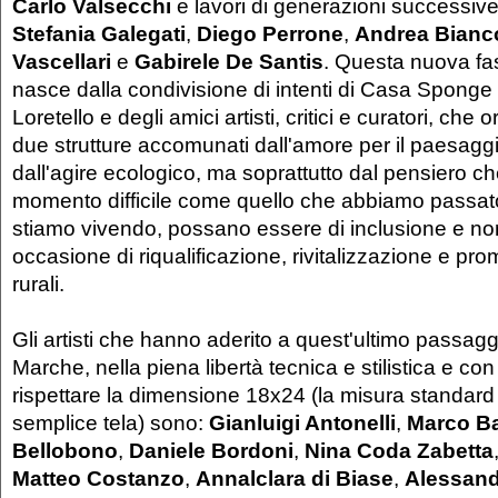
Carlo Valsecchi
e lavori di generazioni successive
Stefania Galegati
,
Diego Perrone
,
Andrea Bianc
Vascellari
e
Gabirele De Santis
. Questa nuova fa
nasce dalla condivisione di intenti di Casa Spong
Loretello e degli amici artisti, critici e curatori, che 
due strutture accomunati dall'amore per il paesaggio e
dall'agire ecologico, ma soprattutto dal pensiero che 
momento difficile come quello che abbiamo passato
stiamo vivendo, possano essere di inclusione e non
occasione di riqualificazione, rivitalizzazione e prom
rurali.
Gli artisti che hanno aderito a quest'ultimo passaggi
Marche, nella piena libertà tecnica e stilistica e con 
rispettare la dimensione 18x24 (la misura standard 
semplice tela) sono:
Gianluigi Antonelli
,
Marco Ba
Bellobono
,
Daniele Bordoni
,
Nina Coda Zabetta
Matteo Costanzo
,
Annalclara di Biase
,
Alessand