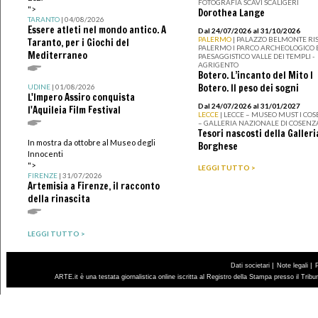
FOTOGRAFIA SCAVI SCALIGERI
">
Dorothea Lange
TARANTO
| 04/08/2026
Essere atleti nel mondo antico. A
Dal 24/07/2026 al 31/10/2026
PALERMO
| PALAZZO BELMONTE RIS
Taranto, per i Giochi del
PALERMO I PARCO ARCHEOLOGICO 
Mediterraneo
PAESAGGISTICO VALLE DEI TEMPLI -
AGRIGENTO
Botero. L’incanto del Mito I
Botero. Il peso dei sogni
UDINE
| 01/08/2026
L'Impero Assiro conquista
Dal 24/07/2026 al 31/01/2027
l'Aquileia Film Festival
LECCE
| LECCE – MUSEO MUST I CO
– GALLERIA NAZIONALE DI COSENZ
Tesori nascosti della Galleri
In mostra da ottobre al Museo degli
Borghese
Innocenti
">
LEGGI TUTTO >
FIRENZE
| 31/07/2026
Artemisia a Firenze, il racconto
della rinascita
LEGGI TUTTO >
|
|
Dati societari
Note legali
ARTE.it è una testata giornalistica online iscritta al Registro della Stampa presso il Trib