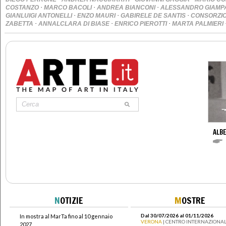
·
·
·
COSTANZO
MARCO BACOLI
ANDREA BIANCONI
ALESSANDRO GIAMP
·
·
·
GIANLUIGI ANTONELLI
ENZO MAURI
GABIRELE DE SANTIS
CONSORZI
·
·
·
ZABETTA
ANNALCLARA DI BIASE
ENRICO PIEROTTI
MARTA PALMIERI
ALBE
N
OTIZIE
M
OSTRE
Dal 30/07/2026 al 01/11/2026
In mostra al MarTa fino al 10 gennaio
VERONA
| CENTRO INTERNAZIONAL
2027