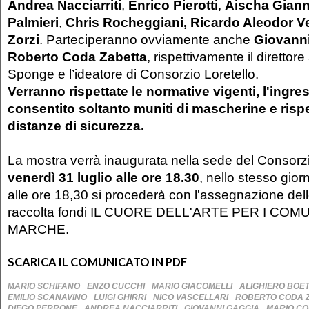
Andrea Nacciarriti
,
Enrico Pierotti
,
Aischa Giann
Palmieri
,
Chris Rocheggiani,
Ricardo Aleodor V
Zorzi
. Parteciperanno ovviamente anche
Giovann
Roberto Coda Zabetta
, rispettivamente il direttore
Sponge e l’ideatore di Consorzio Loretello.
Verranno rispettate le normative vigenti, l'ingre
consentito soltanto muniti di mascherine e risp
distanze di sicurezza.
La mostra verrà inaugurata nella sede del Consorzi
venerdì 31 luglio alle ore 18.30
, nello stesso gi
alle ore 18,30 si procederà con l'assegnazione dell
raccolta fondi IL CUORE DELL'ARTE PER I COM
MARCHE.
SCARICA IL COMUNICATO IN PDF
·
·
·
MARIO SCHIFANO
ENZO CUCCHI
MARIO GIACOMELLI
ALIGHIERO BOET
·
·
·
EMILIO SCANAVINO
LUIGI GHIRRI
NICO VASCELLARI
ROBERTO CODA 
·
·
·
DIEGO PERRONE
ANDREA NACCIARRITI
GIOVANNI GAGGIA
MARIO CO