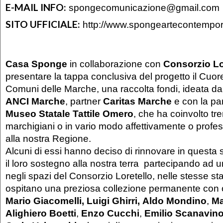
E-MAIL INFO:
spongecomunicazione@gmail.com
SITO UFFICIALE:
http://www.spongeartecontempo
Casa Sponge
in collaborazione con
Consorzio Lo
presentare la tappa conclusiva del progetto il Cuore 
Comuni delle Marche, una raccolta fondi, ideata 
ANCI Marche
, partner
Caritas Marche
e con la pa
Museo Statale Tattile Omero
, che ha coinvolto tren
marchigiani o in vario modo affettivamente o profe
alla nostra Regione.
Alcuni di essi hanno deciso di rinnovare in ques
il loro sostegno alla nostra terra partecipando ad u
negli spazi del Consorzio Loretello, nelle stesse s
ospitano una preziosa collezione permanente con o
Mario Giacomelli,
Luigi Ghirri,
Aldo Mondino
,
Ma
Alighiero Boetti
,
Enzo Cucchi
,
Emilio Scanavino