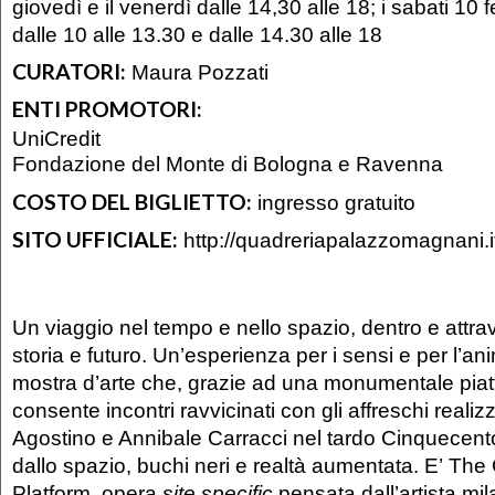
giovedì e il venerdì dalle 14,30 alle 18; i sabati 10
dalle 10 alle 13.30 e dalle 14.30 alle 18
CURATORI:
Maura Pozzati
ENTI PROMOTORI:
UniCredit
Fondazione del Monte di Bologna e Ravenna
COSTO DEL BIGLIETTO:
ingresso gratuito
SITO UFFICIALE:
http://quadreriapalazzomagnani.i
Un viaggio nel tempo e nello spazio, dentro e attrav
storia e futuro. Un’esperienza per i sensi e per l’an
mostra d’arte che, grazie ad una monumentale piatt
consente incontri ravvicinati con gli affreschi realiz
Agostino e Annibale Carracci nel tardo Cinquecento,
dallo spazio, buchi neri e realtà aumentata. E’ The
Platform, opera
site specific
pensata dall’artista mi