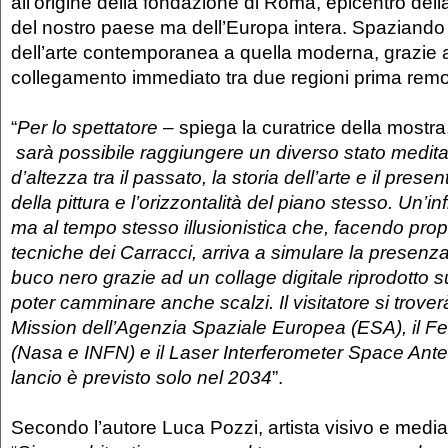
all’origine della fondazione di Roma, epicentro dell
del nostro paese ma dell’Europa intera. Spaziando 
dell’arte contemporanea a quella moderna, grazie 
collegamento immediato tra due regioni prima remo
“
Per lo spettatore
– spiega la curatrice della mostr
sarà possibile raggiungere un diverso stato meditat
d’altezza tra il passato, la storia dell’arte e il present
della pittura e l’orizzontalità del piano stesso. Un’inf
ma al tempo stesso illusionistica che, facendo propr
tecniche dei Carracci, arriva a simulare la presenz
buco nero grazie ad un collage digitale riprodotto 
poter camminare anche scalzi. Il visitatore si trover
Mission dell’Agenzia Spaziale Europea (ESA), il F
(Nasa e INFN) e il Laser Interferometer Space Anten
lancio è previsto solo nel 2034
”.
Secondo l’autore Luca Pozzi, artista visivo e mediat