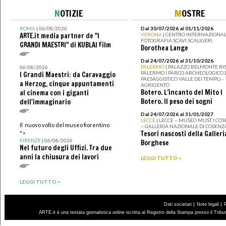
N
OTIZIE
M
OSTRE
ROMA
| 06/08/2026
Dal 30/07/2026 al 01/11/2026
ARTE.it media partner de "I
VERONA
| CENTRO INTERNAZIONAL
FOTOGRAFIA SCAVI SCALIGERI
GRANDI MAESTRI" di KUBLAI Film
Dorothea Lange
Dal 24/07/2026 al 31/10/2026
PALERMO
| PALAZZO BELMONTE RIS
06/08/2026
PALERMO I PARCO ARCHEOLOGICO 
I Grandi Maestri: da Caravaggio
PAESAGGISTICO VALLE DEI TEMPLI -
a Herzog, cinque appuntamenti
AGRIGENTO
Botero. L’incanto del Mito I
al cinema con i giganti
Botero. Il peso dei sogni
dell'immaginario
Dal 24/07/2026 al 31/01/2027
LECCE
| LECCE – MUSEO MUST I CO
Il nuovo volto del museo fiorentino
– GALLERIA NAZIONALE DI COSENZ
Tesori nascosti della Galleri
">
FIRENZE
| 06/08/2026
Borghese
Nel futuro degli Uffizi. Tra due
anni la chiusura dei lavori
LEGGI TUTTO >
LEGGI TUTTO >
|
|
Dati societari
Note legali
ARTE.it è una testata giornalistica online iscritta al Registro della Stampa presso il Trib