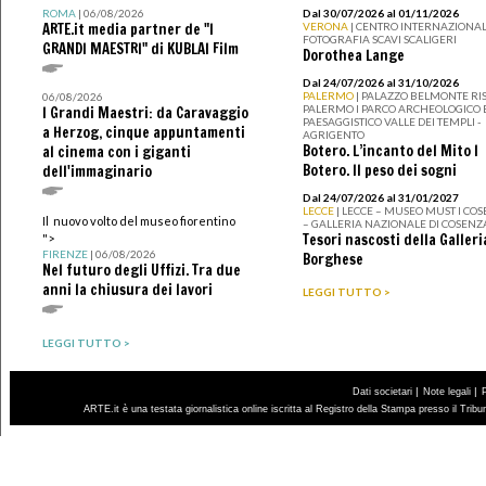
ROMA
| 06/08/2026
Dal 30/07/2026 al 01/11/2026
ARTE.it media partner de "I
VERONA
| CENTRO INTERNAZIONAL
FOTOGRAFIA SCAVI SCALIGERI
GRANDI MAESTRI" di KUBLAI Film
Dorothea Lange
Dal 24/07/2026 al 31/10/2026
PALERMO
| PALAZZO BELMONTE RIS
06/08/2026
PALERMO I PARCO ARCHEOLOGICO 
I Grandi Maestri: da Caravaggio
PAESAGGISTICO VALLE DEI TEMPLI -
a Herzog, cinque appuntamenti
AGRIGENTO
Botero. L’incanto del Mito I
al cinema con i giganti
Botero. Il peso dei sogni
dell'immaginario
Dal 24/07/2026 al 31/01/2027
LECCE
| LECCE – MUSEO MUST I CO
Il nuovo volto del museo fiorentino
– GALLERIA NAZIONALE DI COSENZ
Tesori nascosti della Galleri
">
FIRENZE
| 06/08/2026
Borghese
Nel futuro degli Uffizi. Tra due
anni la chiusura dei lavori
LEGGI TUTTO >
LEGGI TUTTO >
|
|
Dati societari
Note legali
ARTE.it è una testata giornalistica online iscritta al Registro della Stampa presso il Trib