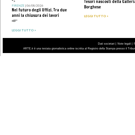
Tesori nascosti della Galleri
">
FIRENZE
| 06/08/2026
Borghese
Nel futuro degli Uffizi. Tra due
anni la chiusura dei lavori
LEGGI TUTTO >
LEGGI TUTTO >
|
|
Dati societari
Note legali
ARTE.it è una testata giornalistica online iscritta al Registro della Stampa presso il Trib