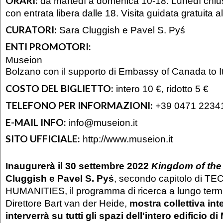
ORARI:
da martedì a domenica 10-18. Lunedì chiu
con entrata libera dalle 18. Visita guidata gratuita a
CURATORI:
Sara Cluggish e Pavel S. Pyś
ENTI PROMOTORI:
Museion
Bolzano con il supporto di Embassy of Canada to I
COSTO DEL BIGLIETTO:
intero 10 €, ridotto 5 €
TELEFONO PER INFORMAZIONI:
+39 0471 2234
E-MAIL INFO:
info@museion.it
SITO UFFICIALE:
http://www.museion.it
Inaugurerà il 30 settembre 2022
Kingdom of the I
Cluggish e Pavel S. Pyś
, secondo capitolo di T
HUMANITIES, il programma di ricerca a lungo termi
Direttore Bart van der Heide,
mostra collettiva in
interverrà su tutti gli spazi dell'intero edificio