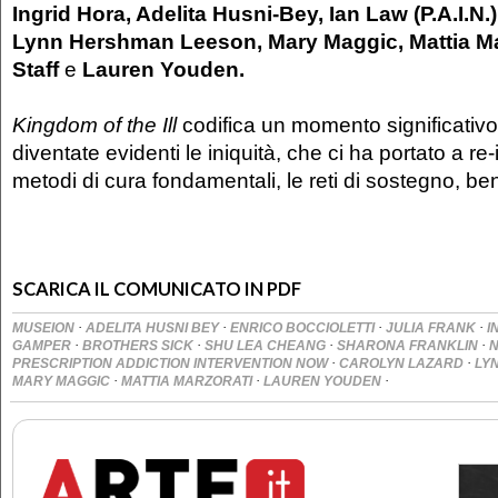
Ingrid Hora, Adelita Husni-Bey, Ian Law (P.A.I.N.
Lynn Hershman Leeson, Mary Maggic, Mattia Mar
Staff
e
Lauren Youden.
Kingdom
of the Ill
codifica un momento significativo
diventate evidenti le iniquità, che ci ha portato a r
metodi di cura fondamentali, le reti di sostegno, be
SCARICA IL COMUNICATO IN PDF
·
·
·
·
MUSEION
ADELITA HUSNI BEY
ENRICO BOCCIOLETTI
JULIA FRANK
I
·
·
·
·
GAMPER
BROTHERS SICK
SHU LEA CHEANG
SHARONA FRANKLIN
N
·
·
PRESCRIPTION ADDICTION INTERVENTION NOW
CAROLYN LAZARD
LY
·
·
·
MARY MAGGIC
MATTIA MARZORATI
LAUREN YOUDEN