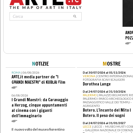
ANDR
POZ
N
OTIZIE
M
OSTRE
ROMA
| 06/08/2026
Dal 30/07/2026 al 01/11/2026
ARTE.it media partner de "I
VERONA
| CENTRO INTERNAZIONAL
FOTOGRAFIA SCAVI SCALIGERI
GRANDI MAESTRI" di KUBLAI Film
Dorothea Lange
Dal 24/07/2026 al 31/10/2026
PALERMO
| PALAZZO BELMONTE RIS
06/08/2026
PALERMO I PARCO ARCHEOLOGICO 
I Grandi Maestri: da Caravaggio
PAESAGGISTICO VALLE DEI TEMPLI -
a Herzog, cinque appuntamenti
AGRIGENTO
Botero. L’incanto del Mito I
al cinema con i giganti
Botero. Il peso dei sogni
dell'immaginario
Dal 24/07/2026 al 31/01/2027
LECCE
| LECCE – MUSEO MUST I CO
Il nuovo volto del museo fiorentino
– GALLERIA NAZIONALE DI COSENZ