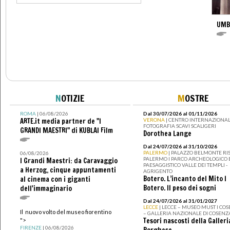
UMB
N
OTIZIE
M
OSTRE
ROMA
| 06/08/2026
Dal 30/07/2026 al 01/11/2026
ARTE.it media partner de "I
VERONA
| CENTRO INTERNAZIONAL
FOTOGRAFIA SCAVI SCALIGERI
GRANDI MAESTRI" di KUBLAI Film
Dorothea Lange
Dal 24/07/2026 al 31/10/2026
PALERMO
| PALAZZO BELMONTE RIS
06/08/2026
PALERMO I PARCO ARCHEOLOGICO 
I Grandi Maestri: da Caravaggio
PAESAGGISTICO VALLE DEI TEMPLI -
a Herzog, cinque appuntamenti
AGRIGENTO
Botero. L’incanto del Mito I
al cinema con i giganti
Botero. Il peso dei sogni
dell'immaginario
Dal 24/07/2026 al 31/01/2027
LECCE
| LECCE – MUSEO MUST I CO
Il nuovo volto del museo fiorentino
– GALLERIA NAZIONALE DI COSENZ
Tesori nascosti della Galleri
">
FIRENZE
| 06/08/2026
Borghese