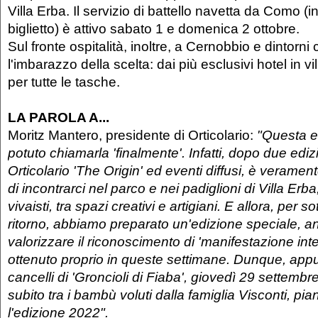
Villa Erba. Il servizio di battello navetta da Como (i
biglietto) è attivo sabato 1 e domenica 2 ottobre.
Sul fronte ospitalità, inoltre, a Cernobbio e dintorni
l'imbarazzo della scelta: dai più esclusivi hotel in v
per tutte le tasche.
LA PAROLA A...
Moritz Mantero, presidente di Orticolario:
"Questa 
potuto chiamarla 'finalmente'. Infatti, dopo due edizion
Orticolario 'The Origin' ed eventi diffusi, è veramente
di incontrarci nel parco e nei padiglioni di Villa Erba,
vivaisti, tra spazi creativi e artigiani. E allora, per 
ritorno, abbiamo preparato un'edizione speciale, a
valorizzare il riconoscimento di 'manifestazione int
ottenuto proprio in queste settimane. Dunque, app
cancelli di 'Groncioli di Fiaba', giovedì 29 settembre,
subito tra i bambù voluti dalla famiglia Visconti, pia
l'edizione 2022".