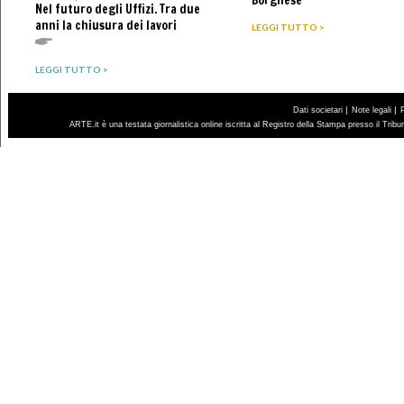
Nel futuro degli Uffizi. Tra due
anni la chiusura dei lavori
LEGGI TUTTO >
LEGGI TUTTO >
|
|
Dati societari
Note legali
ARTE.it è una testata giornalistica online iscritta al Registro della Stampa presso il Trib