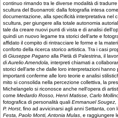
continuo rimando tra le diverse modalità di tradurre 
scultura del Buonarroti: dalla fotografia intesa com
documentazione, alla specificità interpretativa nel 
scultura, per giungere alla totale autonomia autor
tale da creare nuovi punti di vista e di analisi dell’
quindi un nuovo legame tra storici dell’arte e fotograf
affidato il compito di rintracciare le forme e la mater
conforto della ricerca storico artistica. Tra i casi pro
di
Giuseppe Pagano
alla Pietà di Palestrina, il lavo
di Aurelio Amendola,
interpreti chiamati a collabora
storici dell’arte che dalle loro interpretazioni hanno 
importanti conferme alle loro teorie e analisi stilistic
mito si consolida nella percezione collettiva, la pre
Michelangelo si riconosce anche nell’opera di artis
come
Medardo Rosso, Henri Matisse, Carlo Mollin
fotografica di personalità quali
Emmanuel Sougez, He
P. Horst
, fino ad avvicinarsi agli anni Settanta, con 
Festa, Paolo Monti, Antonia Mulas
, e raggiungere l