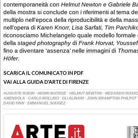
contemporaneità con
Helmut Newton e Gabriele Ba
della mostra si conclude con i riferimenti al tema de
multiplo nell’epoca della riproducibilità e della mass
nell’opera di
Karen Knorr, Lisa Sarfati, Tim Parchik
riconosciamo Michelangelo quale modello formale d
della
staged photography
di
Frank Horvat, Youssef
fino a diventare ‘assenza’ nelle immagini di
Thomas
Höfer
.
SCARICA IL COMUNICATO IN PDF
VAI ALLA GUIDA D'ARTE DI FIRENZE
·
·
·
AUGUSTE RODIN
HENRI MATISSE
HELMUT NEWTON
MEDARDO ROSS
·
·
·
AMENDOLA
CARLO MOLLINO
GLI ALINARI
JOHN BRAMPTON PHILPOT
·
·
DAVID FINN
EMMANUEL SOUGEZ