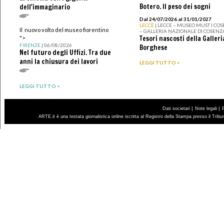
Botero. Il peso dei sogni
dell'immaginario
Dal 24/07/2026 al 31/01/2027
LECCE
| LECCE – MUSEO MUST I CO
Il nuovo volto del museo fiorentino
– GALLERIA NAZIONALE DI COSENZ
Tesori nascosti della Galleri
">
FIRENZE
| 06/08/2026
Borghese
Nel futuro degli Uffizi. Tra due
anni la chiusura dei lavori
LEGGI TUTTO >
LEGGI TUTTO >
|
|
Dati societari
Note legali
ARTE.it è una testata giornalistica online iscritta al Registro della Stampa presso il Trib