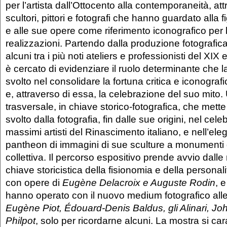
per l’artista dall’Ottocento alla contemporaneità, att
scultori, pittori e fotografi che hanno guardato alla 
e alle sue opere come riferimento iconografico per l
realizzazioni. Partendo dalla produzione fotografica
alcuni tra i più noti ateliers e professionisti del XIX
è cercato di evidenziare il ruolo determinante che l
svolto nel consolidare la fortuna critica e iconograf
e, attraverso di essa, la celebrazione del suo mito.
trasversale, in chiave storico-fotografica, che mette 
svolto dalla fotografia, fin dalle sue origini, nel cel
massimi artisti del Rinascimento italiano, e nell’eleg
pantheon di immagini di sue sculture a monumenti
collettiva. Il percorso espositivo prende avvio dalle
chiave storicistica della fisionomia e della personal
con opere di
Eugène Delacroix e Auguste Rodin
, e
hanno operato con il nuovo medium fotografico alle or
Eugène Piot, Édouard-Denis Baldus, gli Alinari, J
Philpot
, solo per ricordarne alcuni. La mostra si car