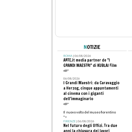
N
OTIZIE
ROMA
| 06/08/2026
ARTE.it media partner de "I
GRANDI MAESTRI" di KUBLAI Film
06/08/2026
I Grandi Maestri: da Caravaggio
a Herzog, cinque appuntamenti
al cinema con i giganti
dell'immaginario
Il nuovo volto del museo fiorentino
">
FIRENZE
| 06/08/2026
Nel futuro degli Uffizi. Tra due
anni la chiusura dei lavori