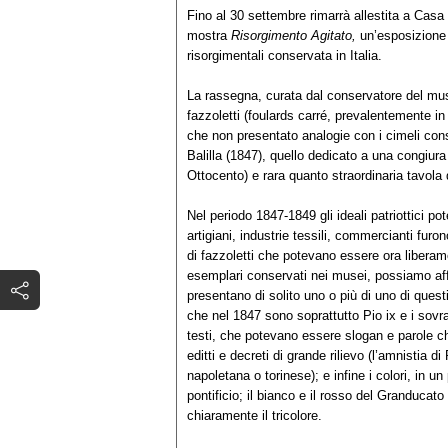
Fino al 30 settembre rimarrà allestita a Casa
mostra
Risorgimento Agitato,
un’esposizione 
risorgimentali conservata in Italia.
La rassegna, curata dal conservatore del mus
fazzoletti (foulards carré, prevalentemente in 
che non presentato analogie con i cimeli conser
Balilla (1847), quello dedicato a una congiur
Ottocento) e rara quanto straordinaria tavola
Nel periodo 1847-1849 gli ideali patriottici p
artigiani, industrie tessili, commercianti fu
di fazzoletti che potevano essere ora liberame
esemplari conservati nei musei, possiamo affe
presentano di solito uno o più di uno di questi
che nel 1847 sono soprattutto Pio ix e i sovran
testi, che potevano essere slogan e parole ch
editti e decreti di grande rilievo (l’amnistia d
napoletana o torinese); e infine i colori, in un 
pontificio; il bianco e il rosso del Granducat
chiaramente il tricolore.