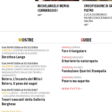
MICHELANGELO MERISI
CROCIFISSIONE DI S
(CARAVAGGIO)
PIETRO
LUCA GIORDANO
MUSEO DIOCESANO D
SACRA
M
OSTRE
G
UIDE
Dal 30/07/2026 al 01/11/2026
NAPOLI
|
OPERA
VERONA
| CENTRO INTERNAZIONALE DI
Foro triangolare
FOTOGRAFIA SCAVI SCALIGERI
Dorothea Lange
TORINO
|
NEGOZIO
Erboristeria naturopata
Dal 24/07/2026 al 31/10/2026
PALERMO
| PALAZZO BELMONTE RISO -
VENEZIA
|
MUSEO
PALERMO I PARCO ARCHEOLOGICO E
Fondazione Querini Stampalia
PAESAGGISTICO VALLE DEI TEMPLI -
AGRIGENTO
GENOVA
|
OPERA
Botero. L’incanto del Mito I
Povero ma superbo
Botero. Il peso dei sogni
LEGGI TUTTO >
Dal 24/07/2026 al 31/01/2027
LECCE
| LECCE – MUSEO MUST I COSENZA
– GALLERIA NAZIONALE DI COSENZA
Tesori nascosti della Galleria
Borghese
LEGGI TUTTO >