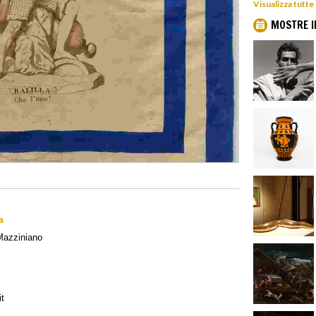
Visualizza tutte
MOSTRE I
a
Mazziniano
t