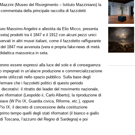
 Mazzini (Museo del Risorgimento – Istituto Mazziniano) la
commentata della principale raccolta di fazzoletti
eo Massimo Angelini e allestita da Elio Micco, presenta
seta) prodotti tra il 1847 e il 1912 con alcuni pezzi unici
vati in altri musei italiani, come il fazzoletto raffigurante
a del 1847 mai avvenuta (vera e propria fake-news di metà
 didattica massonica in seta.
oterono essere espressi alla luce del sole e di conseguenza
rono impegnati in un’alacre produzione e commercializzazione
nte utilizzati nello spazio pubblico. Sulla base degli
rmare che i fazzoletti politici di questo periodo
 decorativi: il ritratto dei leader del movimento nazionale,
i riformatori (Leopoldo ii, Carlo Alberto); la riproduzione di
iave (W Pio IX, Guardia civica, Riforme, etc.), oppure
i Pio IX; il decreto di concessione della costituzione
primo tempo quelli degli stati riformatori (il bianco e giallo
o di Toscana, l’azzurro del Regno di Sardegna) e poi