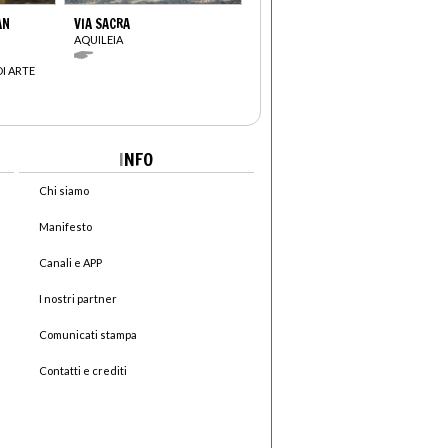
AN
VIA SACRA
AQUILEIA
I ARTE
I
NFO
Chi siamo
Manifesto
Canali e APP
I nostri partner
Comunicati stampa
Contatti e crediti