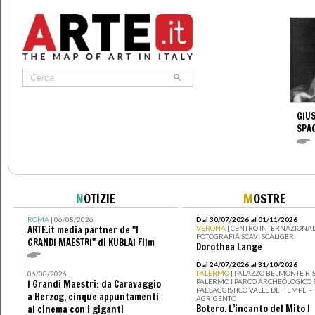
GIUS
SPA
N
OTIZIE
M
OSTRE
ROMA
| 06/08/2026
Dal 30/07/2026 al 01/11/2026
ARTE.it media partner de "I
VERONA
| CENTRO INTERNAZIONAL
FOTOGRAFIA SCAVI SCALIGERI
GRANDI MAESTRI" di KUBLAI Film
Dorothea Lange
Dal 24/07/2026 al 31/10/2026
PALERMO
| PALAZZO BELMONTE RIS
06/08/2026
PALERMO I PARCO ARCHEOLOGICO 
I Grandi Maestri: da Caravaggio
PAESAGGISTICO VALLE DEI TEMPLI -
a Herzog, cinque appuntamenti
AGRIGENTO
Botero. L’incanto del Mito I
al cinema con i giganti