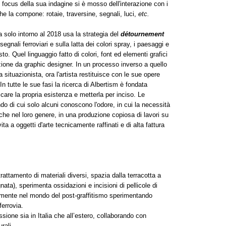
l focus della sua indagine si è mosso dell'interazione con i
 che la compone: rotaie, traversine, segnali, luci,
etc.
ma solo intorno al 2018 usa la strategia del
détournement
gnali ferroviari e sulla latta dei colori spray, i paesaggi e
sto. Quel linguaggio fatto di colori, font ed elementi grafici
azione da graphic designer. In un processo inverso a quello
va situazionista, ora l'artista restituisce con le sue opere
n tutte le sue fasi la ricerca di Albertism è fondata
dicare la propria esistenza e metterla per inciso. Le
 di cui solo alcuni conoscono l'odore, in cui la necessità
iche nel loro genere, in una produzione copiosa di lavori su
a a oggetti d'arte tecnicamente raffinati e di alta fattura
trattamento di materiali diversi, spazia dalla terracotta a
agnata), sperimenta ossidazioni e incisioni di pellicole di
icamente nel mondo del post-graffitismo sperimentando
ferrovia.
sione sia in Italia che all’estero, collaborando con
rali.