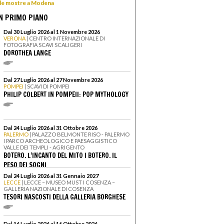
e le mostre a Modena
N PRIMO PIANO
Dal 30 Luglio 2026 al 1 Novembre 2026
VERONA
| CENTRO INTERNAZIONALE DI
FOTOGRAFIA SCAVI SCALIGERI
DOROTHEA LANGE
Dal 27 Luglio 2026 al 27 Novembre 2026
POMPEI
| SCAVI DI POMPEI
PHILIP COLBERT IN POMPEII: POP MYTHOLOGY
Dal 24 Luglio 2026 al 31 Ottobre 2026
PALERMO
| PALAZZO BELMONTE RISO - PALERMO
I PARCO ARCHEOLOGICO E PAESAGGISTICO
VALLE DEI TEMPLI - AGRIGENTO
BOTERO. L’INCANTO DEL MITO I BOTERO. IL
PESO DEI SOGNI
Dal 24 Luglio 2026 al 31 Gennaio 2027
LECCE
| LECCE – MUSEO MUST I COSENZA –
GALLERIA NAZIONALE DI COSENZA
TESORI NASCOSTI DELLA GALLERIA BORGHESE
Dal 16 Luglio 2026 al 16 Ottobre 2026