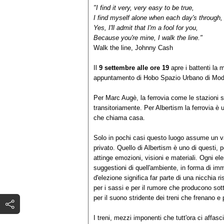
"I find it very, very easy to be true,
I find myself alone when each day's through,
Yes, I'll admit that I'm a fool for you,
Because you're mine, I walk the line."
Walk the line, Johnny Cash
Il
9 settembre alle ore 19
apre i battenti la 
appuntamento di Hobo Spazio Urbano di Mo
Per Marc Augè, la ferrovia come le stazioni 
transitoriamente. Per Albertism la ferrovia è 
che chiama casa.
Solo in pochi casi questo luogo assume un va
privato. Quello di Albertism è uno di questi, p
attinge emozioni, visioni e materiali. Ogni ele
suggestioni di quell'ambiente, in forma di imm
d'elezione significa far parte di una nicchia r
per i sassi e per il rumore che producono sotto
per il suono stridente dei treni che frenano e p
I treni, mezzi imponenti che tutt'ora ci affasc