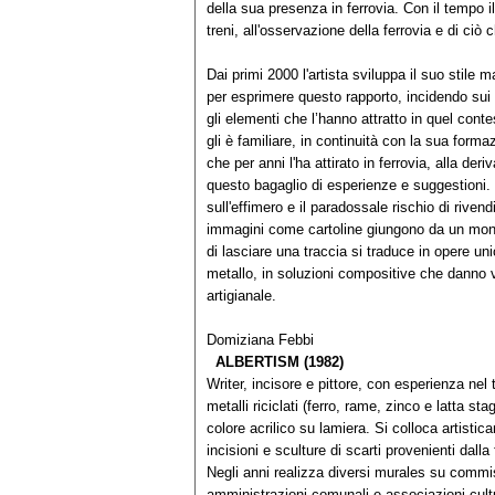
della sua presenza in ferrovia. Con il tempo i
treni, all'osservazione della ferrovia e di ciò
Dai primi 2000 l'artista sviluppa il suo stile 
per esprimere questo rapporto, incidendo sui se
gli elementi che l’hanno attratto in quel conte
gli è familiare, in continuità con la sua form
che per anni l'ha attirato in ferrovia, alla deri
questo bagaglio di esperienze e suggestioni. I
sull'effimero e il paradossale rischio di riven
immagini come cartoline giungono da un mondo
di lasciare una traccia si traduce in opere un
metallo, in soluzioni compositive che danno vit
artigianale.
Domiziana Febbi
ALBERTISM (1982)
Writer, incisore e pittore, con esperienza nel 
metalli riciclati (ferro, rame, zinco e latta st
colore acrilico su lamiera. Si colloca artist
incisioni e sculture di scarti provenienti dalla 
Negli anni realizza diversi murales su commis
amministrazioni comunali e associazioni cultu