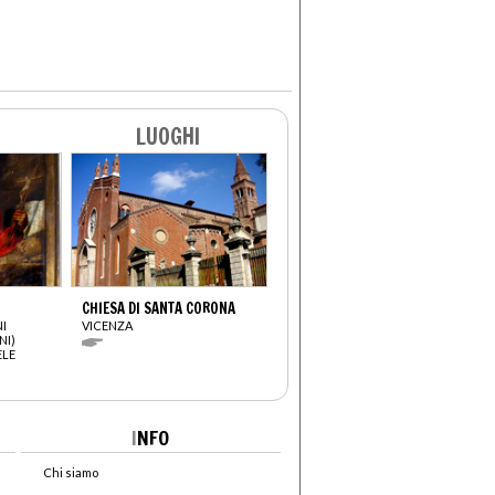
LUOGHI
CHIESA DI SANTA CORONA
I
VICENZA
NI)
ELE
I
NFO
Chi siamo