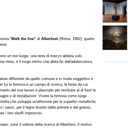
mostra “
Walk the line”
di
Albertism
(Roma, 1982), quarto
dena.
sono un non luogo, una terra di mezzo abitata solo
una meta, è il luogo intimo che abita fin dall'adolescenza,
lore differente da quello comune e si rivela soggettivo e
er lui la ferrovia è un campo di ricerca, la fonte da cui
mento del suo lavoro è plasmato per restituire al di fuori le
agini e di installazioni. Vivere la ferrovia come luogo
istretta che sviluppa un'affezione per le superfici metalliche,
 i passi, per il legno brunito dalla polvere e dal grasso,
er i loro sbuffi improvvisi.
inano, sono il vettore della ricerca di Albertism, il motivo