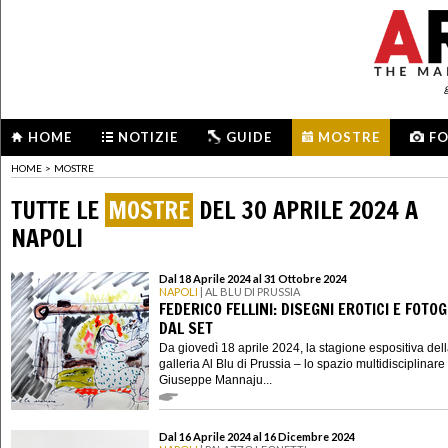
HOME
NOTIZIE
GUIDE
MOSTRE
F
HOME
>
MOSTRE
TUTTE LE
MOSTRE
DEL 30 APRILE 2024 A
NAPOLI
Dal 18 Aprile 2024 al 31 Ottobre 2024
NAPOLI
| AL BLU DI PRUSSIA
FEDERICO FELLINI: DISEGNI EROTICI E FOTO
DAL SET
Da giovedì 18 aprile 2024, la stagione espositiva del
galleria Al Blu di Prussia – lo spazio multidisciplinare 
Giuseppe Mannaju...
Dal 16 Aprile 2024 al 16 Dicembre 2024