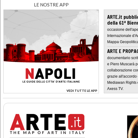
LE NOSTRE APP
ARTE.it pubbli
della 61ª Bien
occasione dell'ape
Internazionale d'A
Mappa Geopolitica
ARTE E PROPAG
documentario scrit
e Piero Muscarà pe
collaborazione con
grazie all'accordo 
Mediawan Rights c
Axess TV.
VEDI TUTTE LE APP
>