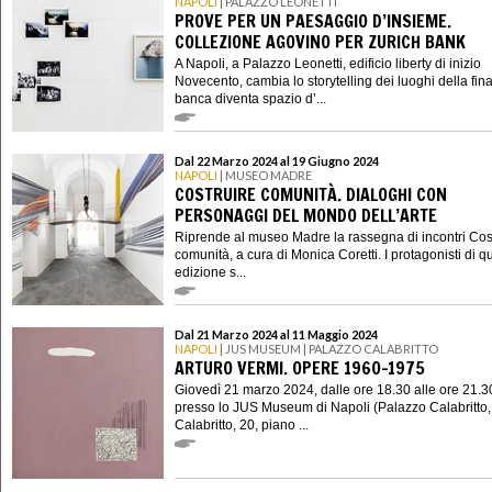
NAPOLI
| PALAZZO LEONETTI
PROVE PER UN PAESAGGIO D’INSIEME.
COLLEZIONE AGOVINO PER ZURICH BANK
A Napoli, a Palazzo Leonetti, edificio liberty di inizio
Novecento, cambia lo storytelling dei luoghi della fin
banca diventa spazio d’...
Dal 22 Marzo 2024 al 19 Giugno 2024
NAPOLI
| MUSEO MADRE
COSTRUIRE COMUNITÀ. DIALOGHI CON
PERSONAGGI DEL MONDO DELL’ARTE
Riprende al museo Madre la rassegna di incontri Cos
comunità, a cura di Monica Coretti. I protagonisti di q
edizione s...
Dal 21 Marzo 2024 al 11 Maggio 2024
NAPOLI
| JUS MUSEUM | PALAZZO CALABRITTO
ARTURO VERMI. OPERE 1960-1975
Giovedì 21 marzo 2024, dalle ore 18.30 alle ore 21.3
presso lo JUS Museum di Napoli (Palazzo Calabritto,
Calabritto, 20, piano ...