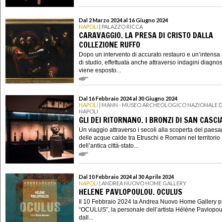
Dal 2 Marzo 2024 al 16 Giugno 2024
NAPOLI
| PALAZZO RICCA
CARAVAGGIO. LA PRESA DI CRISTO DALLA
COLLEZIONE RUFFO
Dopo un intervento di accurato restauro e un’intensa a
di studio, effettuata anche attraverso indagini diagnos
viene esposto...
Dal 16 Febbraio 2024 al 30 Giugno 2024
NAPOLI
| MANN - MUSEO ARCHEOLOGICO NAZIONALE D
NAPOLI
GLI DEI RITORNANO. I BRONZI DI SAN CASC
Un viaggio attraverso i secoli alla scoperta del paes
delle acque calde tra Etruschi e Romani nel territorio
dell’antica città-stato...
Dal 10 Febbraio 2024 al 30 Aprile 2024
NAPOLI
| ANDREA NUOVO HOME GALLERY
HELENE PAVLOPOULOU. OCULUS
Il 10 Febbraio 2024 la Andrea Nuovo Home Gallery p
“OCULUS”, la personale dell’artista Hélène Pavlopou
dall...