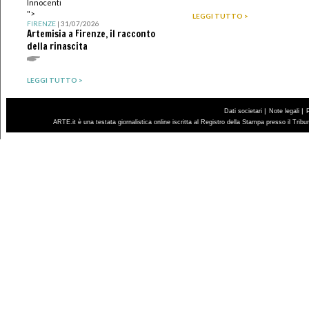
Innocenti
">
LEGGI TUTTO >
FIRENZE
| 31/07/2026
Artemisia a Firenze, il racconto
della rinascita
LEGGI TUTTO >
|
|
Dati societari
Note legali
ARTE.it è una testata giornalistica online iscritta al Registro della Stampa presso il Trib