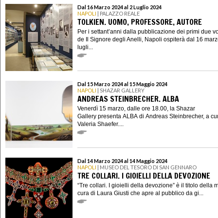
Dal 16 Marzo 2024 al 2 Luglio 2024
NAPOLI
| PALAZZO REALE
TOLKIEN. UOMO, PROFESSORE, AUTORE
Per i settant’anni dalla pubblicazione dei primi due v
de Il Signore degli Anelli, Napoli ospiterà dal 16 marz
lugli...
Dal 15 Marzo 2024 al 15 Maggio 2024
NAPOLI
| SHAZAR GALLERY
ANDREAS STEINBRECHER. ALBA
Venerdì 15 marzo, dalle ore 18.00, la Shazar
Gallery presenta ALBA di Andreas Steinbrecher, a cur
Valeria Shaefer....
Dal 14 Marzo 2024 al 14 Maggio 2024
NAPOLI
| MUSEO DEL TESORO DI SAN GENNARO
TRE COLLARI. I GIOIELLI DELLA DEVOZIONE
“Tre collari. I gioielli della devozione” è il titolo della
cura di Laura Giusti che apre al pubblico da gi...