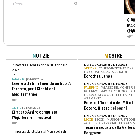
GIR
MAR
(PA
N
OTIZIE
M
OSTRE
Dal 30/07/2026 al 01/11/2026
In mostra al MarTa fino al 10 gennaio
VERONA
| CENTRO INTERNAZIONAL
2027
FOTOGRAFIA SCAVI SCALIGERI
">
Dorothea Lange
TARANTO
| 04/08/2026
Essere atleti nel mondo antico. A
Dal 24/07/2026 al 31/10/2026
PALERMO
| PALAZZO BELMONTE RIS
Taranto, per i Giochi del
PALERMO I PARCO ARCHEOLOGICO 
Mediterraneo
PAESAGGISTICO VALLE DEI TEMPLI -
AGRIGENTO
Botero. L’incanto del Mito I
Botero. Il peso dei sogni
UDINE
| 01/08/2026
L'Impero Assiro conquista
Dal 24/07/2026 al 31/01/2027
l'Aquileia Film Festival
LECCE
| LECCE – MUSEO MUST I CO
– GALLERIA NAZIONALE DI COSENZ
Tesori nascosti della Galleri
In mostra da ottobre al Museo degli
Borghese