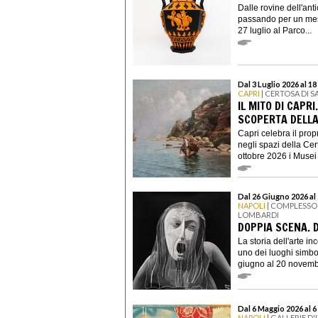
Dalle rovine dell'anti
passando per un messa
27 luglio al Parco...
Dal 3 Luglio 2026 al 1
CAPRI
| CERTOSA DI 
IL MITO DI CAPR
SCOPERTA DELLA
Capri celebra il prop
negli spazi della Ce
ottobre 2026 i Musei 
Dal 26 Giugno 2026 a
NAPOLI
| COMPLESSO
LOMBARDI
DOPPIA SCENA. 
La storia dell'arte i
uno dei luoghi simb
giugno al 20 novembr
Dal 6 Maggio 2026 al 
NAPOLI
| GALLERIE D'