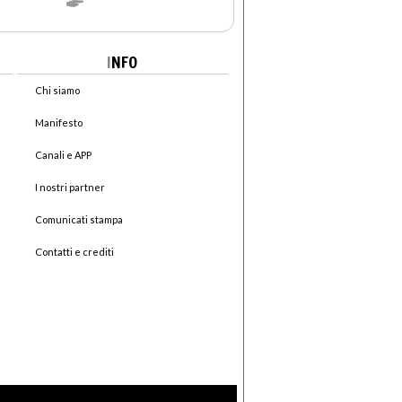
I
NFO
Chi siamo
Manifesto
Canali e APP
I nostri partner
Comunicati stampa
Contatti e crediti