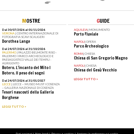
M
OSTRE
G
UIDE
Dal 30/07/2026 al 01/11/2026
AQUILEIA
|
MONUMENTO
VERONA
| CENTRO INTERNAZIONALE DI
Porto Fluviale
FOTOGRAFIA SCAVI SCALIGERI
Dorothea Lange
NAPOLI
|
OPERA
Parco Archeologico
Dal 24/07/2026 al 31/10/2026
PALERMO
| PALAZZO BELMONTE RISO -
ROMA
|
CHIESA
PALERMO I PARCO ARCHEOLOGICO E
Chiesa di San Gregorio Magno
PAESAGGISTICO VALLE DEI TEMPLI -
AGRIGENTO
NAPOLI
|
CHIESA
Botero. L’incanto del Mito I
Chiesa del Gesù Vecchio
Botero. Il peso dei sogni
LEGGI TUTTO >
Dal 24/07/2026 al 31/01/2027
LECCE
| LECCE – MUSEO MUST I COSENZA
– GALLERIA NAZIONALE DI COSENZA
Tesori nascosti della Galleria
Borghese
LEGGI TUTTO >
|
|
e
|