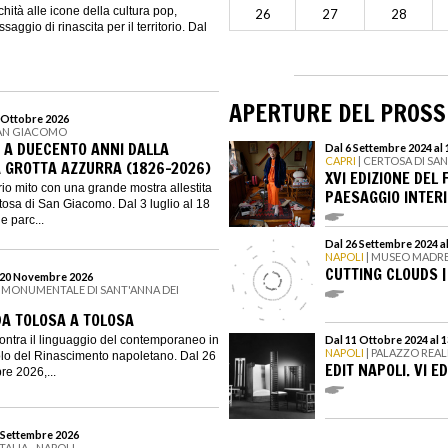
chità alle icone della cultura pop,
26
27
28
ggio di rinascita per il territorio. Dal
APERTURE DEL PROS
8 Ottobre 2026
SAN GIACOMO
I. A DUECENTO ANNI DALLA
Dal 6 Settembre 2024 al
CAPRI
| CERTOSA DI S
 GROTTA AZZURRA (1826-2026)
XVI EDIZIONE DEL 
rio mito con una grande mostra allestita
PAESAGGIO INTER
rtosa di San Giacomo. Dal 3 luglio al 18
e parc...
Dal 26 Settembre 2024 a
NAPOLI
| MUSEO MADR
CUTTING CLOUDS |
l 20 Novembre 2026
 MONUMENTALE DI SANT'ANNA DEI
DA TOLOSA A TOLOSA
ncontra il linguaggio del contemporaneo in
Dal 11 Ottobre 2024 al 
NAPOLI
| PALAZZO REAL
olo del Rinascimento napoletano. Dal 26
EDIT NAPOLI. VI E
e 2026,...
6 Settembre 2026
ITALIA - NAPOLI