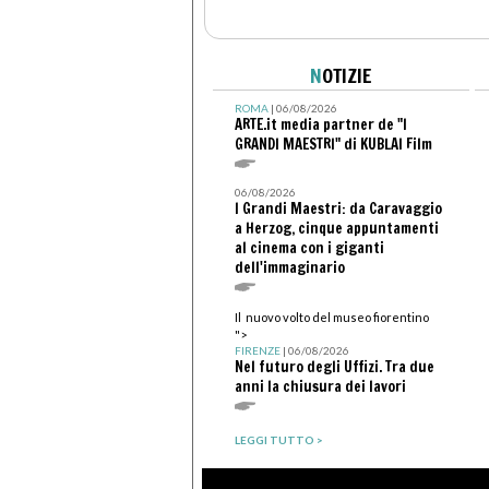
N
OTIZIE
ROMA
| 06/08/2026
ARTE.it media partner de "I
GRANDI MAESTRI" di KUBLAI Film
06/08/2026
I Grandi Maestri: da Caravaggio
a Herzog, cinque appuntamenti
al cinema con i giganti
dell'immaginario
Il nuovo volto del museo fiorentino
">
FIRENZE
| 06/08/2026
Nel futuro degli Uffizi. Tra due
anni la chiusura dei lavori
LEGGI TUTTO >