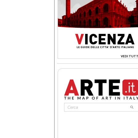
VEDI TUTT
>