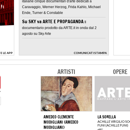
italiane cinque documentari d'arte dedicati a
Caravaggio, Werner Herzog, Frida Kahlo, Michael
Ende, Turner & Constable
Su SKY va ARTE E PROPAGANDA
Il
documentario prodotto da ARTE.it in onda dal 2
agosto su Sky Arte
E LE APP
COMUNICATI STAMPA
>
ARTISTI
OPERE
AMEDEO CLEMENTE
LA SORELLA
MODIGLIANI (AMEDEO
ACHILLE VIRGILIO S
FUNI (ACHILLE FUNI)
MODIGLIANI)