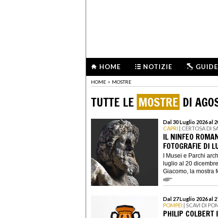
HOME
NOTIZIE
GUIDE
HOME
>
MOSTRE
TUTTE LE
MOSTRE
DI AGO
Dal 30 Luglio 2026 al
CAPRI
| CERTOSA DI 
IL NINFEO ROMA
FOTOGRAFIE DI L
I Musei e Parchi arc
luglio al 20 dicembr
Giacomo, la mostra fot
Dal 27 Luglio 2026 al
POMPEI
| SCAVI DI PO
PHILIP COLBERT 