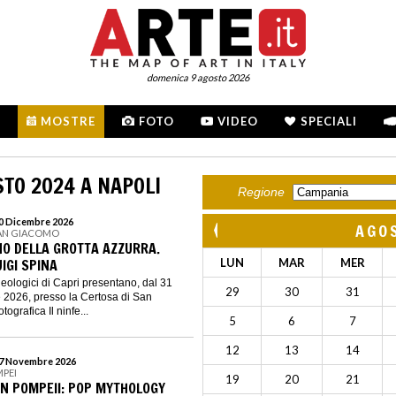
domenica 9 agosto 2026
MOSTRE
FOTO
VIDEO
SPECIALI
STO 2024 A NAPOLI
Regione
 20 Dicembre 2026
AGO
SAN GIACOMO
NO DELLA GROTTA AZZURRA.
UIGI SPINA
LUN
MAR
MER
heologici di Capri presentano, dal 31
29
30
31
e 2026, presso la Certosa di San
ografica Il ninfe...
5
6
7
12
13
14
 27 Novembre 2026
MPEI
19
20
21
IN POMPEII: POP MYTHOLOGY