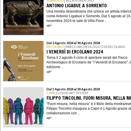
SORRENTO
| VILLA FIORENTINO
ANTONIO LIGABUE A SORRENTO
Una mostra straordinaria che unisce un artista intern
come Antonio Ligabue e Sorrento. Dal 5 agosto al 16
novembre 2024 le sale di Villa Fiore...
Dal 2 Agosto 2024 al 30 Agosto 2024
ERCOLANO
| PARCO ARCHEOLOGICO DI ERCOLANO
I VENERDÌ DI ERCOLANO 2024
Torna il 2 agosto il ciclo di aperture serali del Parco
Archeologico di Ercolano de “I Venerdì di Ercolano”, l
edizione...
Dal 1 Agosto 2024 al 30 Agosto 2024
CAPRI
| LIQUID ART SYSTEM
FILIPPO TINCOLINI. FUORI MISURA, NELLA M
"Fuori misura, nella misura" è il titolo della mostra/ev
Filippo Tincolini inaugura a Capri il 1 Agosto grazie a
collaborazione con ...