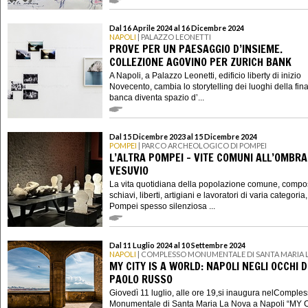
Dal 16 Aprile 2024 al 16 Dicembre 2024
NAPOLI
| PALAZZO LEONETTI
PROVE PER UN PAESAGGIO D’INSIEME.
COLLEZIONE AGOVINO PER ZURICH BANK
A Napoli, a Palazzo Leonetti, edificio liberty di inizio
Novecento, cambia lo storytelling dei luoghi della fin
banca diventa spazio d’...
Dal 15 Dicembre 2023 al 15 Dicembre 2024
POMPEI
| PARCO ARCHEOLOGICO DI POMPEI
L’ALTRA POMPEI – VITE COMUNI ALL’OMBRA
VESUVIO
La vita quotidiana della popolazione comune, compo
schiavi, liberti, artigiani e lavoratori di varia categoria
Pompei spesso silenziosa ...
Dal 11 Luglio 2024 al 10 Settembre 2024
NAPOLI
| COMPLESSO MONUMENTALE DI SANTA MARIA 
MY CITY IS A WORLD: NAPOLI NEGLI OCCHI D
PAOLO RUSSO
Giovedì 11 luglio, alle ore 19,si inaugura nelComple
Monumentale di Santa Maria La Nova a Napoli “MY C