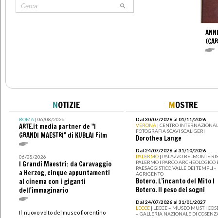
ANNI
(CAR
N
OTIZIE
M
OSTRE
ROMA
| 06/08/2026
Dal 30/07/2026 al 01/11/2026
ARTE.it media partner de "I
VERONA
| CENTRO INTERNAZIONAL
FOTOGRAFIA SCAVI SCALIGERI
GRANDI MAESTRI" di KUBLAI Film
Dorothea Lange
Dal 24/07/2026 al 31/10/2026
PALERMO
| PALAZZO BELMONTE RIS
06/08/2026
PALERMO I PARCO ARCHEOLOGICO 
I Grandi Maestri: da Caravaggio
PAESAGGISTICO VALLE DEI TEMPLI -
a Herzog, cinque appuntamenti
AGRIGENTO
Botero. L’incanto del Mito I
al cinema con i giganti
Botero. Il peso dei sogni
dell'immaginario
Dal 24/07/2026 al 31/01/2027
LECCE
| LECCE – MUSEO MUST I CO
Il nuovo volto del museo fiorentino
– GALLERIA NAZIONALE DI COSENZ