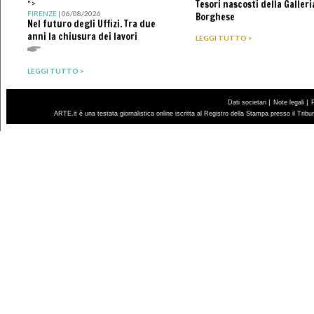
Tesori nascosti della Galleri
">
FIRENZE
| 06/08/2026
Borghese
Nel futuro degli Uffizi. Tra due
anni la chiusura dei lavori
LEGGI TUTTO >
LEGGI TUTTO >
|
|
Dati societari
Note legali
ARTE.it è una testata giornalistica online iscritta al Registro della Stampa presso il Trib