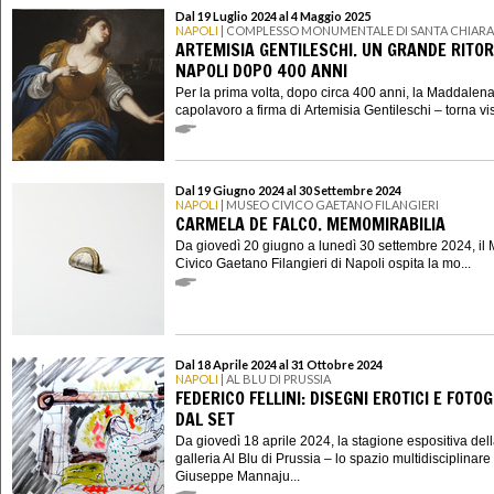
Dal 19 Luglio 2024 al 4 Maggio 2025
NAPOLI
| COMPLESSO MONUMENTALE DI SANTA CHIARA
ARTEMISIA GENTILESCHI. UN GRANDE RITO
NAPOLI DOPO 400 ANNI
Per la prima volta, dopo circa 400 anni, la Maddalena
capolavoro a firma di Artemisia Gentileschi – torna visi
Dal 19 Giugno 2024 al 30 Settembre 2024
NAPOLI
| MUSEO CIVICO GAETANO FILANGIERI
CARMELA DE FALCO. MEMOMIRABILIA
Da giovedì 20 giugno a lunedì 30 settembre 2024, il
Civico Gaetano Filangieri di Napoli ospita la mo...
Dal 18 Aprile 2024 al 31 Ottobre 2024
NAPOLI
| AL BLU DI PRUSSIA
FEDERICO FELLINI: DISEGNI EROTICI E FOTO
DAL SET
Da giovedì 18 aprile 2024, la stagione espositiva del
galleria Al Blu di Prussia – lo spazio multidisciplinare 
Giuseppe Mannaju...