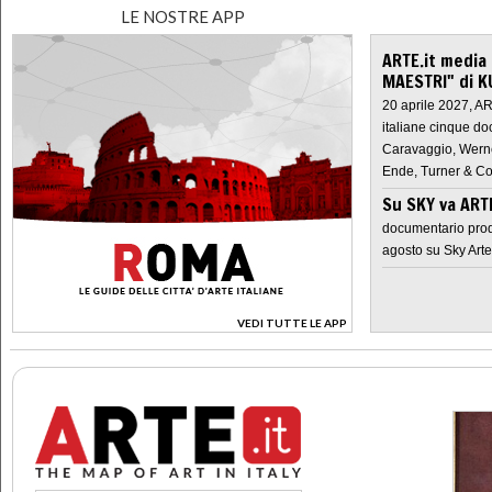
LE NOSTRE APP
ARTE.it media
MAESTRI" di K
20 aprile 2027, A
italiane cinque do
Caravaggio, Werne
Ende, Turner & Co
Su SKY va AR
documentario prod
agosto su Sky Arte
VEDI TUTTE LE APP
>