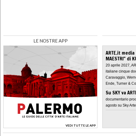
LE NOSTRE APP
ARTE.it media
MAESTRI" di K
20 aprile 2027, A
italiane cinque do
Caravaggio, Werne
Ende, Turner & Co
Su SKY va AR
documentario prod
agosto su Sky Arte
VEDI TUTTE LE APP
>