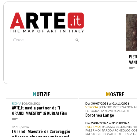
PIET
VAN
N
OTIZIE
M
OSTRE
ROMA
| 06/08/2026
Dal 30/07/2026 al 01/11/2026
ARTE.it media partner de "I
VERONA
| CENTRO INTERNAZIONAL
FOTOGRAFIA SCAVI SCALIGERI
GRANDI MAESTRI" di KUBLAI Film
Dorothea Lange
Dal 24/07/2026 al 31/10/2026
PALERMO
| PALAZZO BELMONTE RIS
06/08/2026
PALERMO I PARCO ARCHEOLOGICO 
I Grandi Maestri: da Caravaggio
PAESAGGISTICO VALLE DEI TEMPLI -
a Herzog, cinque appuntamenti