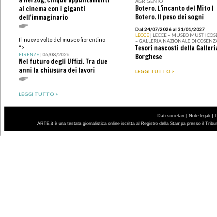
AGRIGENTO
Botero. L’incanto del Mito I
al cinema con i giganti
Botero. Il peso dei sogni
dell'immaginario
Dal 24/07/2026 al 31/01/2027
LECCE
| LECCE – MUSEO MUST I CO
Il nuovo volto del museo fiorentino
– GALLERIA NAZIONALE DI COSENZ
Tesori nascosti della Galleri
">
FIRENZE
| 06/08/2026
Borghese
Nel futuro degli Uffizi. Tra due
anni la chiusura dei lavori
LEGGI TUTTO >
LEGGI TUTTO >
|
|
Dati societari
Note legali
ARTE.it è una testata giornalistica online iscritta al Registro della Stampa presso il Trib