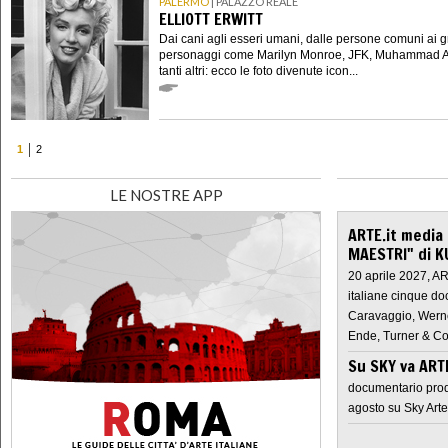
PALERMO
| PALAZZO REALE
ELLIOTT ERWITT
Dai cani agli esseri umani, dalle persone comuni ai g
personaggi come Marilyn Monroe, JFK, Muhammad Al
tanti altri: ecco le foto divenute icon...
1
2
LE NOSTRE APP
ARTE.it media
MAESTRI" di K
20 aprile 2027, A
italiane cinque do
Caravaggio, Werne
Ende, Turner & Co
Su SKY va AR
documentario prod
agosto su Sky Arte