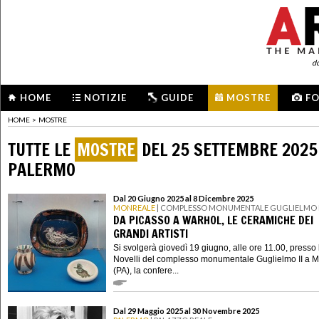
d
HOME
NOTIZIE
GUIDE
MOSTRE
F
HOME
>
MOSTRE
TUTTE LE
MOSTRE
DEL 25 SETTEMBRE 2025
PALERMO
Dal 20 Giugno 2025 al 8 Dicembre 2025
MONREALE
| COMPLESSO MONUMENTALE GUGLIELMO I
DA PICASSO A WARHOL, LE CERAMICHE DEI
GRANDI ARTISTI
Si svolgerà giovedì 19 giugno, alle ore 11.00, presso 
Novelli del complesso monumentale Guglielmo II a 
(PA), la confere...
Dal 29 Maggio 2025 al 30 Novembre 2025