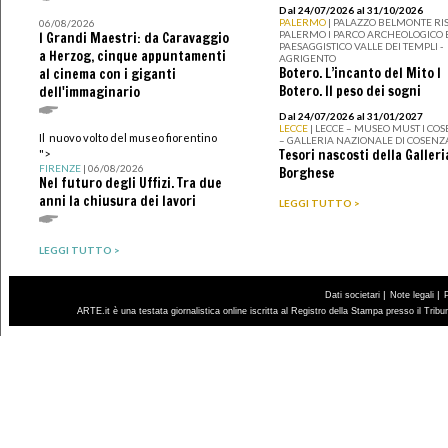
Dal 24/07/2026 al 31/10/2026
PALERMO
| PALAZZO BELMONTE RIS
06/08/2026
PALERMO I PARCO ARCHEOLOGICO 
I Grandi Maestri: da Caravaggio
PAESAGGISTICO VALLE DEI TEMPLI -
a Herzog, cinque appuntamenti
AGRIGENTO
Botero. L’incanto del Mito I
al cinema con i giganti
Botero. Il peso dei sogni
dell'immaginario
Dal 24/07/2026 al 31/01/2027
LECCE
| LECCE – MUSEO MUST I CO
Il nuovo volto del museo fiorentino
– GALLERIA NAZIONALE DI COSENZ
Tesori nascosti della Galleri
">
FIRENZE
| 06/08/2026
Borghese
Nel futuro degli Uffizi. Tra due
anni la chiusura dei lavori
LEGGI TUTTO >
LEGGI TUTTO >
|
|
Dati societari
Note legali
ARTE.it è una testata giornalistica online iscritta al Registro della Stampa presso il Trib