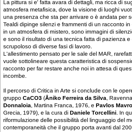
La pittura si e' fatta avara di dettagli, ma ricca di s
atmosfera metafisica, dove la visione di luoghi vuoti 
una presenza che sta per arrivare o è andata per 
Tealdi dipinge silenzi e frammenti di un racconto in 
in un atmosfera di mistero, sono immagini di silenz
e sono il risultato di una tecnica fatta di pazienza e
scrupoloso di diverse fasi di lavoro.
L'allestimento pensato per le sale del MAR, rarefat
vuole sottolineare questa caratteristica di sospens
racconto per far restare anche noi in attesa di qu
incombe.
Il percorso di Critica in Arte si conclude con le oper
gruppo
CaCO3
(
Âniko Ferreira da Silva
, Ravenn
Donnaloia
, Martina Franca, 1976, e
Pavlos Mavro
Grecia, 1979), e la cura di
Daniele Torcellini
. In q
riformulazione delle possibilità del linguaggio del 
contemporaneità che il gruppo porta avanti dal 200