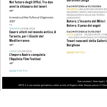
Dorothea Lange
Nel futuro degli Uffizi. Tra due
anni la chiusura dei lavori
Dal 24/07/2026 al 31/10/2026
PALERMO
| PALAZZO BELMONTE RIS
PALERMO I PARCO ARCHEOLOGICO 
PAESAGGISTICO VALLE DEI TEMPLI -
In mostra al MarTa fino al 10 gennaio
AGRIGENTO
Botero. L’incanto del Mito I
2027
">
Botero. Il peso dei sogni
TARANTO
| 04/08/2026
Essere atleti nel mondo antico. A
Dal 24/07/2026 al 31/01/2027
LECCE
| LECCE – MUSEO MUST I CO
Taranto, per i Giochi del
– GALLERIA NAZIONALE DI COSENZ
Mediterraneo
Tesori nascosti della Galleri
Borghese
UDINE
| 01/08/2026
LEGGI TUTTO >
L'Impero Assiro conquista
l'Aquileia Film Festival
LEGGI TUTTO >
|
|
Dati societari
Note legali
ARTE.it è una testata giornalistica online iscritta al Registro della Stampa presso il Trib