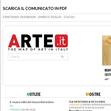
SCARICA IL COMUNICATO IN PDF
·
·
·
CRISTIANO TASSINARI
ENRICO TEALDI
CACO3
MAR
(VIT
N
OTIZIE
M
OSTRE
Dal 30/07/2026 al 01/11/2026
Il nuovo volto del museo fiorentino
VERONA
| CENTRO INTERNAZIONAL
">
FOTOGRAFIA SCAVI SCALIGERI
FIRENZE
| 06/08/2026