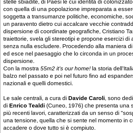
stelle sbiadite, di Paesi le cui identità di colonizza
con quella di una popolazione impreparata a esser
soggetta a transumanze politiche, economiche, socia
un paravento dietro cui accalcare vecchie contraddi
dispersione di coordinate geografiche, Cristiano Tas
traiettorie, svela gli stereotipi e propone esercizi 
senza nulla escludere. Procedendo alla maniera di 
ed esce nel paesaggio che lo circonda in un proces
dispersione.
Con la mostra
55m2 it’s our home!
la storia dell’Ita
balzo nel passato e poi nel futuro fino ad espandersi
nazionali e quelli domestici.
Le sale centrali, a cura di
Davide Caroli
, sono dedi
di
Enrico Tealdi
(Cuneo, 1976) che presenta una s
più recenti lavori, caratterizzati da un senso di "s
una tensione, quella che si sente nel momento in cu
accadere o dove tutto si è compiuto.