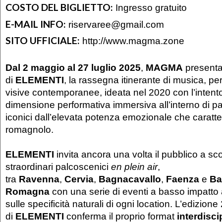
COSTO DEL BIGLIETTO:
Ingresso gratuito
E-MAIL INFO:
riservaree@gmail.com
SITO UFFICIALE:
http://www.magma.zone
Dal 2 maggio al 27 luglio 2025
,
MAGMA
presenta
di
ELEMENTI
, la rassegna itinerante di musica, pe
visive contemporanee, ideata nel 2020 con l’intent
dimensione performativa immersiva all’interno di pa
iconici dall’elevata potenza emozionale che caratteri
romagnolo.
ELEMENTI
invita ancora una volta il pubblico a sc
straordinari palcoscenici
en plein air
,
tra
Ravenna
,
Cervia
,
Bagnacavallo
,
Faenza
e
Ba
Romagna
con una serie di eventi a basso impatto
sulle specificità naturali di ogni location. L’edizion
di
ELEMENTI
conferma il proprio format
interdisci