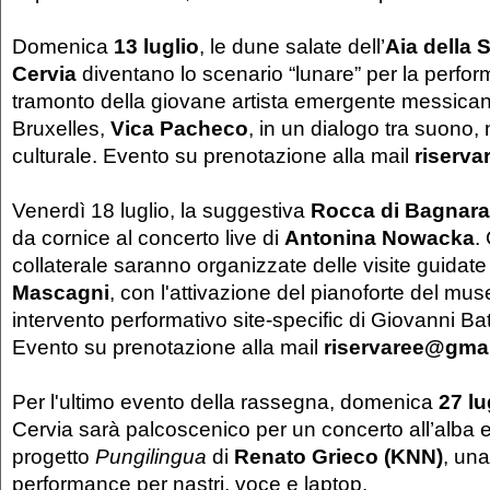
Domenica
13 luglio
, le dune salate dell’
Aia della S
Cervia
diventano lo scenario “lunare” per la perfor
tramonto della giovane artista emergente messican
Bruxelles,
Vica Pacheco
, in un dialogo tra suono,
culturale. Evento su prenotazione alla mail
riserv
Venerdì 18 luglio, la suggestiva
Rocca di Bagnar
da cornice al concerto live di
Antonina Nowacka
.
collaterale saranno organizzate delle visite guidate
Mascagni
, con l'attivazione del pianoforte del mu
intervento performativo site-specific di Giovanni Bat
Evento su prenotazione alla mail
riservaree@gma
Per l'ultimo evento della rassegna, domenica
27 lu
Cervia sarà palcoscenico per un concerto all’alba e 
progetto
Pungilingua
di
Renato Grieco (KNN)
, un
performance per nastri, voce e laptop.