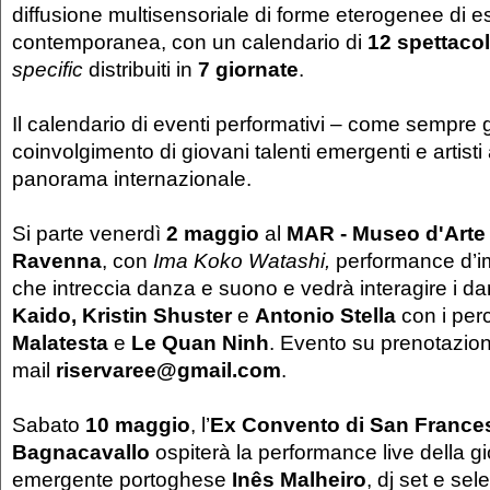
diffusione multisensoriale di forme eterogenee di e
contemporanea, con un calendario di
12 spettacol
specific
distribuiti in
7 giornate
.
Il calendario di eventi performativi – come sempre gr
coinvolgimento di giovani talenti emergenti e artisti 
panorama internazionale.
Si parte venerdì
2 maggio
al
MAR - Museo d'Arte d
Ravenna
, con
Ima Koko Watashi,
performance d’i
che intreccia danza e suono e vedrà interagire i d
Kaido, Kristin Shuster
e
Antonio Stella
con i per
Malatesta
e
Le Quan Ninh
. Evento su prenotazion
mail
riservaree@gmail.com
.
Sabato
10 maggio
, l’
Ex Convento di San France
Bagnacavallo
ospiterà la performance live della g
emergente portoghese
Inês Malheiro
, dj set e sel