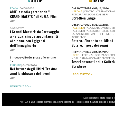
N
OTIZIE
M
OSTRE
ROMA
| 06/08/2026
Dal 30/07/2026 al 01/11/2026
ARTE.it media partner de "I
VERONA
| CENTRO INTERNAZIONAL
FOTOGRAFIA SCAVI SCALIGERI
GRANDI MAESTRI" di KUBLAI Film
Dorothea Lange
Dal 24/07/2026 al 31/10/2026
PALERMO
| PALAZZO BELMONTE RIS
06/08/2026
PALERMO I PARCO ARCHEOLOGICO 
I Grandi Maestri: da Caravaggio
PAESAGGISTICO VALLE DEI TEMPLI -
a Herzog, cinque appuntamenti
AGRIGENTO
Botero. L’incanto del Mito I
al cinema con i giganti
Botero. Il peso dei sogni
dell'immaginario
Dal 24/07/2026 al 31/01/2027
LECCE
| LECCE – MUSEO MUST I CO
Il nuovo volto del museo fiorentino
– GALLERIA NAZIONALE DI COSENZ
Tesori nascosti della Galleri
">
FIRENZE
| 06/08/2026
Borghese
Nel futuro degli Uffizi. Tra due
anni la chiusura dei lavori
LEGGI TUTTO >
LEGGI TUTTO >
|
|
Dati societari
Note legali
ARTE.it è una testata giornalistica online iscritta al Registro della Stampa presso il Trib