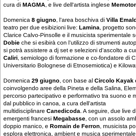
cura di
MAGMA
, e live dell'artista inglese
Memoto
Domenica
8 giugno
, l’area boschiva di
Villa Emal
teatro per due esibizioni live:
Lamina
, progetto sono
Clarice Calvo-Pinsolle
e il musicista sperimentale
Dobie
che si esibirà con l’utilizzo di strumenti autop
si potrà assistere a dj set e selezioni d’ascolto a cu
Caliri
, semiologo di formazione e co-fondatore di
Universitario Bolognese di Etnosemiotica) e Kilowat
Domenica
29 giugno
,
con base al
Circolo Kayak 
coinvolgendo aree della Pineta e della Salina, Ele
percorso partecipativo e performativo tra suono e m
dal pubblico in canoa, a cura dell’artista
multidisciplinare
Canedicoda
. A seguire, due live de
emergenti francesi
Megabasse
, con un assolo amb
doppio manico, e
Romain de Ferron
, musicista po
esplora elettronica, ambient e musica sperimentale