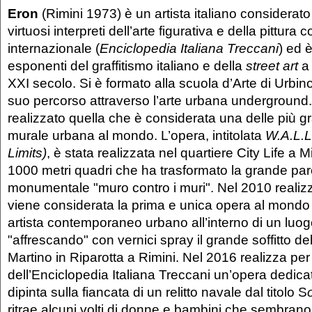
Eron
(Rimini 1973) è un artista italiano considerato t
virtuosi interpreti dell’arte figurativa e della pittur
internazionale (
Enciclopedia Italiana Treccani
) ed 
esponenti del graffitismo italiano e della
street art
a 
XXI secolo. Si è formato alla scuola d’Arte di Urbino
suo percorso attraverso l’arte urbana underground
realizzato quella che è considerata una delle più g
murale urbana al mondo. L’opera, intitolata
W.A.L.L
Limits)
, è stata realizzata nel quartiere City Life a M
1000 metri quadri che ha trasformato la grande par
monumentale "muro contro i muri". Nel 2010 realiz
viene considerata la prima e unica opera al mondo 
artista contemporaneo urbano all’interno di un luogo
"affrescando" con vernici spray il grande soffitto d
Martino in Riparotta a Rimini. Nel 2016 realizza per l
dell’Enciclopedia Italiana Treccani un’opera dedicat
dipinta sulla fiancata di un relitto navale dal titolo S
ritrae alcuni volti di donne e bambini che sembrano 