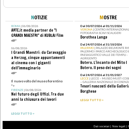
N
OTIZIE
M
OSTRE
ROMA
| 06/08/2026
Dal 30/07/2026 al 01/11/2026
ARTE.it media partner de "I
VERONA
| CENTRO INTERNAZIONAL
FOTOGRAFIA SCAVI SCALIGERI
GRANDI MAESTRI" di KUBLAI Film
Dorothea Lange
Dal 24/07/2026 al 31/10/2026
PALERMO
| PALAZZO BELMONTE RIS
06/08/2026
PALERMO I PARCO ARCHEOLOGICO 
I Grandi Maestri: da Caravaggio
PAESAGGISTICO VALLE DEI TEMPLI -
a Herzog, cinque appuntamenti
AGRIGENTO
Botero. L’incanto del Mito I
al cinema con i giganti
Botero. Il peso dei sogni
dell'immaginario
Dal 24/07/2026 al 31/01/2027
LECCE
| LECCE – MUSEO MUST I CO
Il nuovo volto del museo fiorentino
– GALLERIA NAZIONALE DI COSENZ
Tesori nascosti della Galleri
">
FIRENZE
| 06/08/2026
Borghese
Nel futuro degli Uffizi. Tra due
anni la chiusura dei lavori
LEGGI TUTTO >
LEGGI TUTTO >
|
|
Dati societari
Note legali