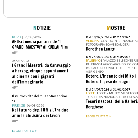
N
OTIZIE
M
OSTRE
ROMA
| 06/08/2026
Dal 30/07/2026 al 01/11/2026
ARTE.it media partner de "I
VERONA
| CENTRO INTERNAZIONAL
FOTOGRAFIA SCAVI SCALIGERI
GRANDI MAESTRI" di KUBLAI Film
Dorothea Lange
Dal 24/07/2026 al 31/10/2026
PALERMO
| PALAZZO BELMONTE RIS
06/08/2026
PALERMO I PARCO ARCHEOLOGICO 
I Grandi Maestri: da Caravaggio
PAESAGGISTICO VALLE DEI TEMPLI -
a Herzog, cinque appuntamenti
AGRIGENTO
Botero. L’incanto del Mito I
al cinema con i giganti
Botero. Il peso dei sogni
dell'immaginario
Dal 24/07/2026 al 31/01/2027
LECCE
| LECCE – MUSEO MUST I CO
Il nuovo volto del museo fiorentino
– GALLERIA NAZIONALE DI COSENZ
Tesori nascosti della Galleri
">
FIRENZE
| 06/08/2026
Borghese
Nel futuro degli Uffizi. Tra due
anni la chiusura dei lavori
LEGGI TUTTO >
LEGGI TUTTO >