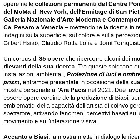
opere nelle
collezioni permanenti del Centre Pom
del MoMa di New York, dell’Ermitage di San Piet
Galleria Nazionale d’Arte Moderna e Contempor
Ca’ Pesaro a Venezia
– mettendone la ricerca in r
indagini sulla superficie, sul colore e sulla percezi
Gilbert Hsiao, Claudio Rotta Loria e Jorrit Tornquist
Un corpus di
35 opere
che ripercorre alcuni dei
mo
rilevanti della sua ricerca
. Tra queste spiccano du
installazioni ambientali,
Proiezione di luci e ombr
prism
, entrambe presentate in occasione della su
mostra personale all’
Ara Pacis
nel 2021. Due lavor
essere opere-cardine della produzione di Biasi, s
emblematici della capacità dell’artista di coinvolger
spettatore, attivando fenomeni percettivi basati sull
movimento e sull’interazione visiva.
Accanto a Biasi
, la mostra mette in dialogo le rice