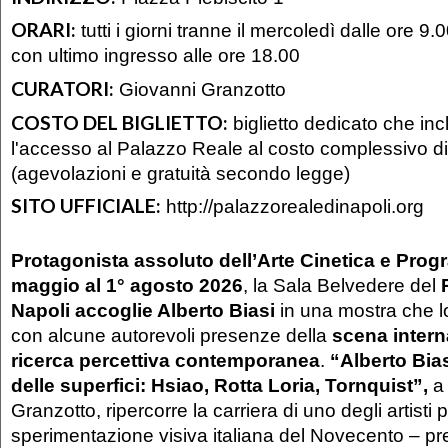
ORARI:
tutti i giorni tranne il mercoledì dalle ore 9.
con ultimo ingresso alle ore 18.00
CURATORI:
Giovanni Granzotto
COSTO DEL BIGLIETTO:
biglietto dedicato che in
l'accesso al Palazzo Reale al costo complessivo d
(agevolazioni e gratuità secondo legge)
SITO UFFICIALE:
http://palazzorealedinapoli.org
Protagonista assoluto dell’Arte Cinetica e Prog
maggio al 1° agosto 2026
, la Sala Belvedere del
Napoli accoglie Alberto Biasi
in una mostra che lo
con alcune autorevoli presenze della
scena intern
ricerca percettiva contemporanea
.
“Alberto Bias
delle superfici: Hsiao, Rotta Loria, Tornquist”,
a 
Granzotto, ripercorre la carriera di uno degli artisti pi
sperimentazione visiva italiana del Novecento – pr