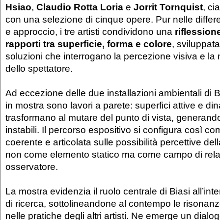
Hsiao
,
Claudio Rotta Loria
e
Jorrit Tornquist
, c
con una selezione di cinque opere. Pur nelle differ
e approccio, i tre artisti condividono una
riflessio
rapporti tra superficie, forma e colore
, sviluppat
soluzioni che interrogano la percezione visiva e la m
dello spettatore.
Ad eccezione delle due installazioni ambientali di Bi
in mostra sono lavori a parete: superfici attive e d
trasformano al mutare del punto di vista, generando 
instabili. Il percorso espositivo si configura così c
coerente e articolata sulle possibilità percettive dell
non come elemento statico ma come campo di rela
osservatore.
La mostra evidenzia il ruolo centrale di Biasi all’int
di ricerca, sottolineandone al contempo le risonanze
nelle pratiche degli altri artisti. Ne emerge un dialo