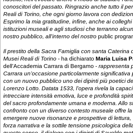
conoscitori del passato. Ringrazio anche tutto il p
Reali di Torino, che ogni giorno lavora con dedizion
Esprimo la mia gratitudine, infine, anche ai colleghi 
istituzioni museali e agli studiosi che terranno alcu
nostro pubblico, all’interno del nostro
public progr
Il prestito della Sacra Famiglia con santa Caterina 
Musei Reali di Torino
- ha dichiarato
Maria Luisa P
dell’Accademia Carrara di Bergamo -
rappresenta 
Carrara un’occasione particolarmente significativa
con un nuovo pubblico uno dei dipinti più poetici del
Lorenzo Lotto. Datata 1533, l’opera rivela la capacità
intrecciare intensità emotiva, luce e profondità spiri
del sacro profondamente umana e moderna. Allo st
confronto con un diverso contesto museale offre la p
emergere nuove risonanze e prospettive di lettura,
forza narrativa e la sottile tensione psicologica della
questo senso, il dialogo con i dipinti di Savoldo mett