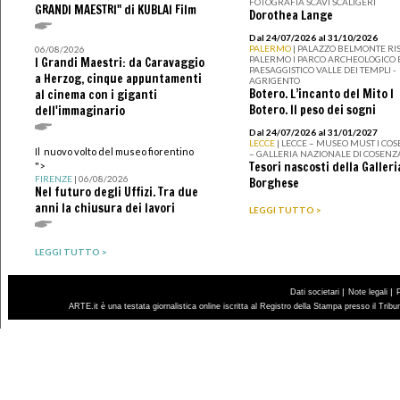
FOTOGRAFIA SCAVI SCALIGERI
GRANDI MAESTRI" di KUBLAI Film
Dorothea Lange
Dal 24/07/2026 al 31/10/2026
PALERMO
| PALAZZO BELMONTE RIS
06/08/2026
PALERMO I PARCO ARCHEOLOGICO 
I Grandi Maestri: da Caravaggio
PAESAGGISTICO VALLE DEI TEMPLI -
a Herzog, cinque appuntamenti
AGRIGENTO
Botero. L’incanto del Mito I
al cinema con i giganti
Botero. Il peso dei sogni
dell'immaginario
Dal 24/07/2026 al 31/01/2027
LECCE
| LECCE – MUSEO MUST I CO
Il nuovo volto del museo fiorentino
– GALLERIA NAZIONALE DI COSENZ
Tesori nascosti della Galleri
">
FIRENZE
| 06/08/2026
Borghese
Nel futuro degli Uffizi. Tra due
anni la chiusura dei lavori
LEGGI TUTTO >
LEGGI TUTTO >
|
|
Dati societari
Note legali
ARTE.it è una testata giornalistica online iscritta al Registro della Stampa presso il Trib