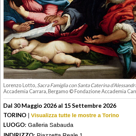
Lorenzo Lotto,
Sacra Famiglia con Santa Caterina d’Alessandr
Accademia Carrara, Bergamo © Fondazione Accademia Car
Dal 30 Maggio 2026 al 15 Settembre 2026
TORINO
|
Visualizza tutte le mostre a Torino
LUOGO:
Galleria Sabauda
INDIRIZZO:
Piazzetta Reale 1