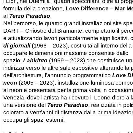
i Libri, nel Duemila i quadri specchianti oltre ai proge
formula della creazione,
Love Difference – Mar M
al
Terzo Paradiso
.
Nel percorso, le quattro grandi installazioni site spe
DART – Chiostro del Bramante, completano il perc
e attualizzando lavori particolarmente significativi
di giornali
(1966 – 2023), costruita all’interno della
occupare le dimensioni massime consentite dallo
spazio;
Labirinto
(1969 – 2023) che costituisce un
indirizza verso le altre sale espositive alterando la
dell’architettura, l’annuncio programmatico
Love Di
neon
(2005 – 2023), installazione luminosa compos
al neon e presentata per la prima volta in occasion
Venezia, dove l’artista ha ricevuto il Leone d’oro alla
una versione del
Terzo Paradiso
, realizzata in po
colorato a vent’anni di distanza dalla prima ideazi
occupa gli spazi esterni.