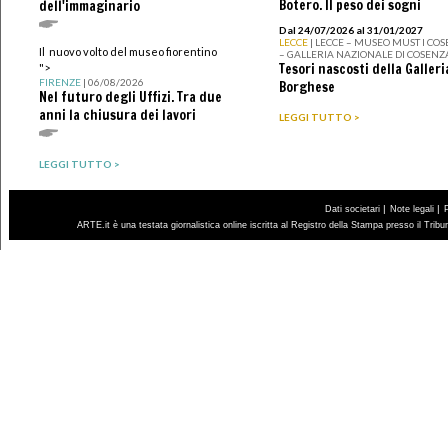
Botero. Il peso dei sogni
dell'immaginario
Dal 24/07/2026 al 31/01/2027
LECCE
| LECCE – MUSEO MUST I CO
Il nuovo volto del museo fiorentino
– GALLERIA NAZIONALE DI COSENZ
Tesori nascosti della Galleri
">
FIRENZE
| 06/08/2026
Borghese
Nel futuro degli Uffizi. Tra due
anni la chiusura dei lavori
LEGGI TUTTO >
LEGGI TUTTO >
|
|
Dati societari
Note legali
ARTE.it è una testata giornalistica online iscritta al Registro della Stampa presso il Trib