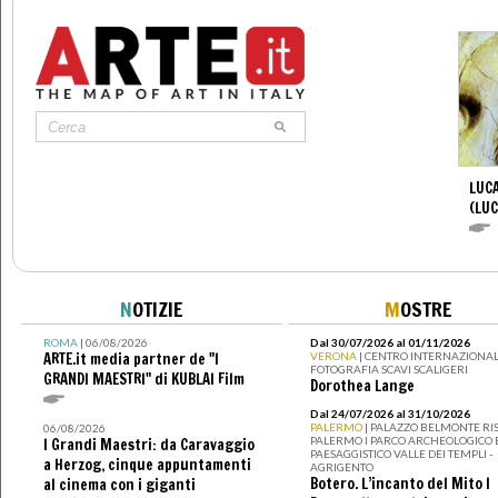
LUCA
(LUC
N
OTIZIE
M
OSTRE
ROMA
| 06/08/2026
Dal 30/07/2026 al 01/11/2026
ARTE.it media partner de "I
VERONA
| CENTRO INTERNAZIONAL
FOTOGRAFIA SCAVI SCALIGERI
GRANDI MAESTRI" di KUBLAI Film
Dorothea Lange
Dal 24/07/2026 al 31/10/2026
PALERMO
| PALAZZO BELMONTE RIS
06/08/2026
PALERMO I PARCO ARCHEOLOGICO 
I Grandi Maestri: da Caravaggio
PAESAGGISTICO VALLE DEI TEMPLI -
a Herzog, cinque appuntamenti
AGRIGENTO
Botero. L’incanto del Mito I
al cinema con i giganti