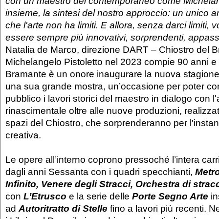
con un maestro del contemporaneo come Michelang
insieme, la sintesi del nostro approccio: un unico a
che l'arte non ha limiti. E allora, senza darci limiti, 
essere sempre più innovativi, sorprendenti, appass
Natalia de Marco, direzione DART – Chiostro del
Michelangelo Pistoletto nel 2023 compie 90 anni e 
Bramante è un onore inaugurare la nuova stagione
una sua grande mostra, un’occasione per poter con
pubblico i lavori storici del maestro in dialogo con l'
rinascimentale oltre alle nuove produzioni, realizza
spazi del Chiostro, che sorprenderanno per l'insta
creativa.
Le opere all’interno coprono pressoché l’intera carri
dagli anni Sessanta con i quadri specchianti,
Metr
Infinito, Venere degli Stracci, Orchestra di strac
con
L’Etrusco
e la serie delle
Porte Segno Arte
i
ad
Autoritratto di Stelle
fino a lavori più recenti. 