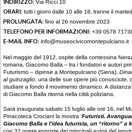
INDIRIZZO:
Via Ricci 10
ORARI:
tutti i giorni dalle 10 alle 18, tranne il marted
PROLUNGATA:
fino al 26 novembre 2023
TELEFONO PER INFORMAZIONI:
+39 0578 7173
E-MAIL INFO:
info@museocivicomontepulciano.it
Nel maggio del 1912, ospite della contessina Neraz
romana, Giacomo Balla – tra i fondatori e autori prin
Futurismo – dipinse a Montepulciano (Siena),
Dina
al guinzaglio
, una delle sue opere più conosciute, c
studiare a fondo il movimento dinamico. A distanza d
di Giacomo Balla ritorna nella città poliziana.
Sarà inaugurata sabato 15 luglio alle ore 16, nel 
Pinacoteca Crociani la mostra ‘
Futuristi. Avanguar
Giacomo Balla e l’idea futurista, un “ritorno” a
con 32 opere esposte dei principali autori del movime