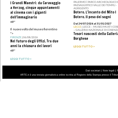
PALERMO I PARCO ARCHEOLOGICO 
I Grandi Maestri: da Caravaggio
PAESAGGISTICO VALLE DEI TEMPLI -
a Herzog, cinque appuntamenti
AGRIGENTO
Botero. L’incanto del Mito I
al cinema con i giganti
Botero. Il peso dei sogni
dell'immaginario
Dal 24/07/2026 al 31/01/2027
LECCE
| LECCE – MUSEO MUST I CO
Il nuovo volto del museo fiorentino
– GALLERIA NAZIONALE DI COSENZ
Tesori nascosti della Galleri
">
FIRENZE
| 06/08/2026
Borghese
Nel futuro degli Uffizi. Tra due
anni la chiusura dei lavori
LEGGI TUTTO >
LEGGI TUTTO >
|
|
Dati societari
Note legali
ARTE.it è una testata giornalistica online iscritta al Registro della Stampa presso il Trib