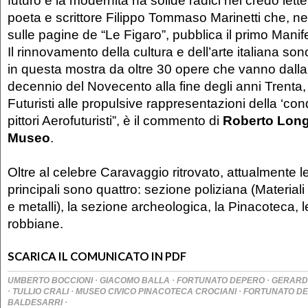
futuro e la modernità ha solide radici nel credo lette
poeta e scrittore Filippo Tommaso Marinetti che, ne
sulle pagine de “Le Figaro”, pubblica il primo Manif
Il rinnovamento della cultura e dell’arte italiana so
in questa mostra da oltre 30 opere che vanno dalla 
decennio del Novecento alla fine degli anni Trenta, d
Futuristi alle propulsive rappresentazioni della ‘conq
pittori Aerofuturisti”, è il commento di
Roberto Longi
Museo
.
Oltre al celebre Caravaggio ritrovato, attualmente le
principali sono quattro: sezione poliziana (Materiali
e metalli), la sezione archeologica, la Pinacoteca, l
robbiane.
SCARICA IL COMUNICATO IN PDF
·
·
·
UMBERTO BOCCIONI
GIACOMO BALLA
FORTUNATO DEPERO
GERARD
·
·
·
TULLIO CRALI
MUSEO CIVICO PINACOTECA CROCIANI
FORTUNATO D
·
BALDESARRI