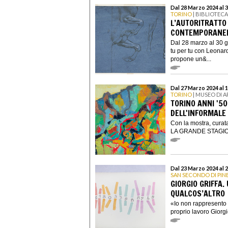
Dal 28 Marzo 2024 al 
TORINO
| BIBLIOTECA
L’AUTORITRATTO 
CONTEMPORANEI
Dal 28 marzo al 30 gi
tu per tu con Leonard
propone un&...
Dal 27 Marzo 2024 al 
TORINO
| MUSEO DI 
TORINO ANNI '5
DELL'INFORMALE
Con la mostra, cura
LA GRANDE STAGION
Dal 23 Marzo 2024 al 
SAN SECONDO DI PI
GIORGIO GRIFFA.
QUALCOS’ALTRO
«Io non rappresento n
proprio lavoro Giorgio 