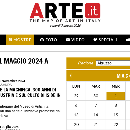
venerdì 7 agosto 2026
MOSTRE
FOTO
VIDEO
SPECIALI
1 MAGGIO 2024 A
Regione
MAG
 10 Novembre 2024
SABAUDA
LUN
MAR
MER
 LA MAGNIFICA. 300 ANNI DI
USTRIA E SUL CULTO DI ISIDE IN
29
30
1
6
7
8
centenario del Museo di Antichità,
on una serie di iniziative promosse dai
13
14
15
izzar...
20
21
22
21 Luglio 2024