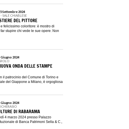
15 Settembre 2024
I - SALE CHIABLESE
STIERE DEL PITTORE
 felicissimo coloritore: è mostro di
 far stupire chi vede le sue opere. Non
0 Giugno 2024
AROLO
NUOVA ONDA DELLE STAMPE
 il patrocinio del Comune di Torino e
ale del Giappone a Milano, è orgogliosa
4 Giugno 2024
RICHERASIO
ULTURE DI RABARAMA
nedì 4 marzo 2024 presso Palazzo
ituzionale di Banca Patrimoni Sella & C.,