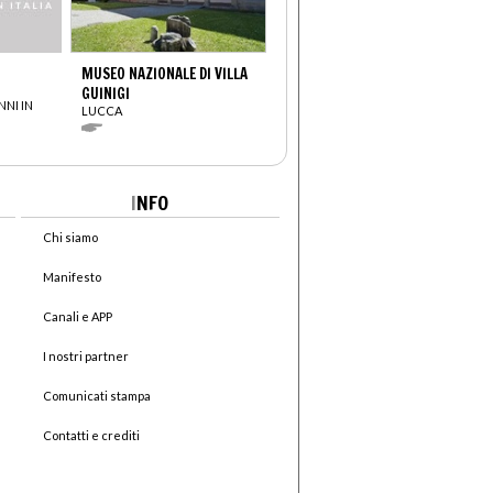
MUSEO NAZIONALE DI VILLA
GUINIGI
NNI IN
LUCCA
I
NFO
Chi siamo
Manifesto
Canali e APP
I nostri partner
Comunicati stampa
Contatti e crediti