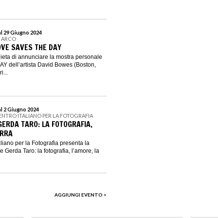
al 29 Giugno 2024
N ARCO
OVE SAVES THE DAY
 lieta di annunciare la mostra personale
 dell’artista David Bowes (Boston,
i...
al 2 Giugno 2024
CENTRO ITALIANO PER LA FOTOGRAFIA
GERDA TARO: LA FOTOGRAFIA,
ERRA
iano per la Fotografia presenta la
Gerda Taro: la fotografia, l’amore, la
AGGIUNGI EVENTO >