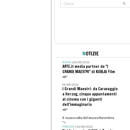
N
OTIZIE
ROMA
| 06/08/2026
ARTE.it media partner de "I
GRANDI MAESTRI" di KUBLAI Film
06/08/2026
I Grandi Maestri: da Caravaggio
a Herzog, cinque appuntamenti
al cinema con i giganti
dell'immaginario
Il nuovo volto del museo fiorentino
">
FIRENZE
| 06/08/2026