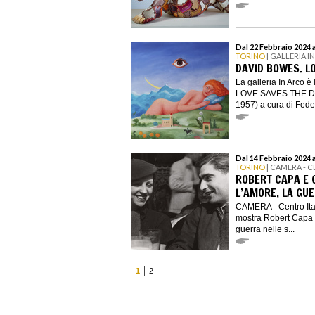
Dal 22 Febbraio 2024 
TORINO
| GALLERIA I
DAVID BOWES. L
La galleria In Arco è
LOVE SAVES THE DAY
1957) a cura di Feder
Dal 14 Febbraio 2024 
TORINO
| CAMERA - 
ROBERT CAPA E 
L’AMORE, LA GU
CAMERA - Centro Ital
mostra Robert Capa e 
guerra nelle s...
1
2