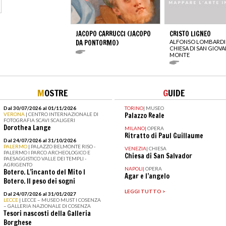
JACOPO CARRUCCI (JACOPO
CRISTO LIGNEO
DA PONTORMO)
ALFONSO LOMBARDI
CHIESA DI SAN GIOVA
MONTE
M
OSTRE
G
UIDE
Dal 30/07/2026 al 01/11/2026
TORINO
|
MUSEO
VERONA
| CENTRO INTERNAZIONALE DI
Palazzo Reale
FOTOGRAFIA SCAVI SCALIGERI
Dorothea Lange
MILANO
|
OPERA
Ritratto di Paul Guillaume
Dal 24/07/2026 al 31/10/2026
PALERMO
| PALAZZO BELMONTE RISO -
VENEZIA
|
CHIESA
PALERMO I PARCO ARCHEOLOGICO E
Chiesa di San Salvador
PAESAGGISTICO VALLE DEI TEMPLI -
AGRIGENTO
NAPOLI
|
OPERA
Botero. L’incanto del Mito I
Agar e l’angelo
Botero. Il peso dei sogni
LEGGI TUTTO >
Dal 24/07/2026 al 31/01/2027
LECCE
| LECCE – MUSEO MUST I COSENZA
– GALLERIA NAZIONALE DI COSENZA
Tesori nascosti della Galleria
Borghese