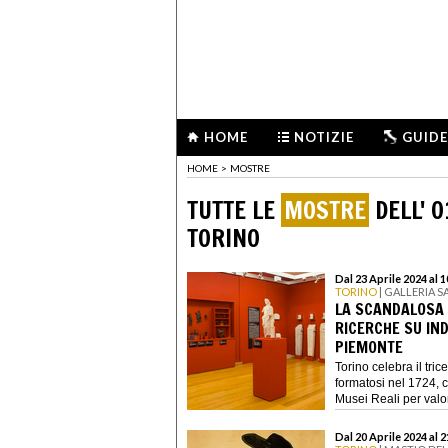
HOME
NOTIZIE
GUIDE
HOME
>
MOSTRE
TUTTE LE
MOSTRE
DELL' 0
TORINO
Dal 23 Aprile 2024 al
TORINO
| GALLERIA 
LA SCANDALOSA E
RICERCHE SU IND
PIEMONTE
Torino celebra il tri
formatosi nel 1724, c
Musei Reali per valor
Dal 20 Aprile 2024 al 