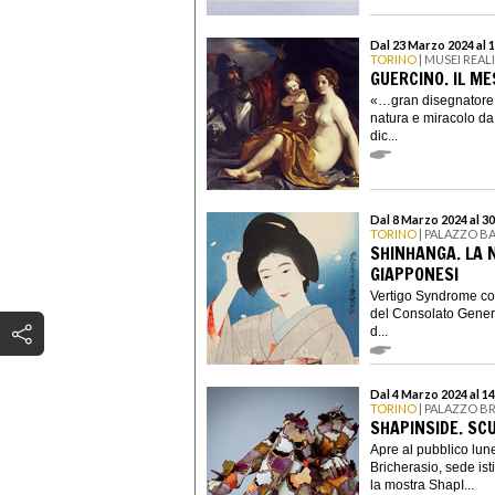
Dal 23 Marzo 2024 al 
TORINO
| MUSEI REAL
GUERCINO. IL ME
«…gran disegnatore e
natura e miracolo da
dic...
Dal 8 Marzo 2024 al 3
TORINO
| PALAZZO B
SHINHANGA. LA 
GIAPPONESI
Vertigo Syndrome con
del Consolato Gener
d...
Dal 4 Marzo 2024 al 1
TORINO
| PALAZZO B
SHAPINSIDE. SC
Apre al pubblico lu
Bricherasio, sede ist
la mostra ShapI...