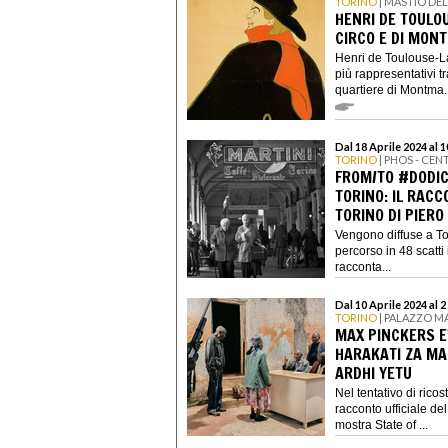
TORINO
| MASTIO DE
HENRI DE TOULO
CIRCO E DI MON
Henri de Toulouse-La
più rappresentativi t
quartiere di Montma..
Dal 18 Aprile 2024 al 
TORINO
| PHOS - CE
FROM/TO #DODIC
TORINO: IL RACC
TORINO DI PIERO
Vengono diffuse a Tori
percorso in 48 scatti
racconta...
Dal 10 Aprile 2024 al 
TORINO
| PALAZZO M
MAX PINCKERS E
HARAKATI ZA MA
ARDHI YETU
Nel tentativo di ricost
racconto ufficiale de
mostra State of ...