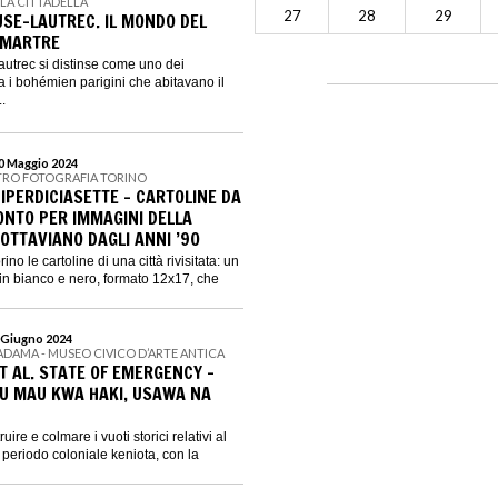
LLA CITTADELLA
27
28
29
USE-LAUTREC. IL MONDO DEL
TMARTRE
utrec si distinse come uno dei
ra i bohémien parigini che abitavano il
.
10 Maggio 2024
NTRO FOTOGRAFIA TORINO
IPERDICIASETTE - CARTOLINE DA
ONTO PER IMMAGINI DELLA
 OTTAVIANO DAGLI ANNI ’90
no le cartoline di una città rivisitata: un
 in bianco e nero, formato 12x17, che
2 Giugno 2024
ADAMA - MUSEO CIVICO D’ARTE ANTICA
T AL. STATE OF EMERGENCY -
U MAU KWA HAKI, USAWA NA
ruire e colmare i vuoti storici relativi al
l periodo coloniale keniota, con la