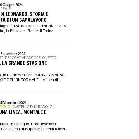
30 Giugno 2024
 REALE
DI LEONARDO. STORIA E
TÀ DI UN CAPOLAVORO
ugno 2024, nell’ambito dell’iniziativa A
o , la Biblioteca Reale di Torino
1 Settembre 2024
ARTI DECORATIVE ACCORSI OMETTO
0. LA GRANDE STAGIONE
ta da Francesco Poli, TORINO ANNI ‘50.
E DELL’INFORMALE il Museo di ...
25 Dicembre 2024
NEROLO
| CASTELLO DI MIRADOLO
 UNA LINEA, MONTALE E
ulla, io dipingo». Così descrive il
Griffa, tra i principali esponenti a livel...