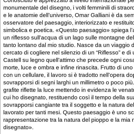
Conosciuto e apprezzato a livello internazionale pe
monumentale del disegno, i volti femminili di strao
e le anatomie dell’universo, Omar Galliani è da s
osservatore del paesaggio, interiorizzato e restituit
simbolica e poetica. «Questo paesaggio» spiega l’
un riflesso sull’acqua di un lago sulle montagne d
tanto lontano dal mio studio. Nasce da un viaggio 
cercato di cogliere nel silenzio di un “Riflesso” e d
Castell su legno quell’attimo che precede ogni cosa:
morte, luce e ombra e infine rinascita. Frutto di uno
con un cellulare, il lavoro si è tradotto nell’opera d
sovrapporsi di segni larghi un millimetro o poco più.
grafite riflette la luce mettendo in evidenza le venat
cui ho disegnato, restituendo così il tempo della sua
sovrapporsi cangiante tra il soggetto e la natura del
lavorato per tanti mesi. Questo paesaggio è uno s
rappresentazione tra la natura del pioppo e la mia 
disegnato».