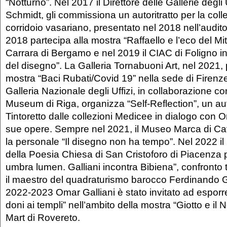
“Notturno”. Nel 2017 il Direttore delle Gallerie degli 
Schmidt, gli commissiona un autoritratto per la colle
corridoio vasariano, presentato nel 2018 nell’audit
2018 partecipa alla mostra “Raffaello e l’eco del Mi
Carrara di Bergamo e nel 2019 il CIAC di Foligno in
del disegno”. La Galleria Tornabuoni Art, nel 2021,
mostra “Baci Rubati/Covid 19” nella sede di Firenz
Galleria Nazionale degli Uffizi, in collaborazione c
Museum di Riga, organizza “Self-Reflection”, un auto
Tintoretto dalle collezioni Medicee in dialogo con O
sue opere. Sempre nel 2021, il Museo Marca di Ca
la personale “Il disegno non ha tempo”. Nel 2022 i
della Poesia Chiesa di San Cristoforo di Piacenz
umbra lumen. Galliani incontra Bibiena”, confronto 
il maestro del quadraturismo barocco Ferdinando Ga
2022-2023 Omar Galliani è stato invitato ad esporre
doni ai templi” nell’ambito della mostra “Giotto e il
Mart di Rovereto.