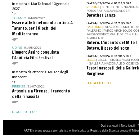
Dal 30/07/2026 al 01/11/2026
In mostra al MarTa fino al 10 gennaio
VERONA
| CENTRO INTERNAZIONAL
2027
FOTOGRAFIA SCAVI SCALIGERI
">
Dorothea Lange
TARANTO
| 04/08/2026
Essere atleti nel mondo antico. A
Dal 24/07/2026 al 31/10/2026
PALERMO
| PALAZZO BELMONTE RIS
Taranto, per i Giochi del
PALERMO I PARCO ARCHEOLOGICO 
Mediterraneo
PAESAGGISTICO VALLE DEI TEMPLI -
AGRIGENTO
Botero. L’incanto del Mito I
Botero. Il peso dei sogni
UDINE
| 01/08/2026
L'Impero Assiro conquista
Dal 24/07/2026 al 31/01/2027
l'Aquileia Film Festival
LECCE
| LECCE – MUSEO MUST I CO
– GALLERIA NAZIONALE DI COSENZ
Tesori nascosti della Galleri
In mostra da ottobre al Museo degli
Borghese
Innocenti
">
LEGGI TUTTO >
FIRENZE
| 31/07/2026
Artemisia a Firenze, il racconto
della rinascita
LEGGI TUTTO >
|
|
Dati societari
Note legali
ARTE.it è una testata giornalistica online iscritta al Registro della Stampa presso il Trib