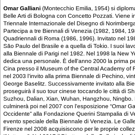
Omar Galliani
(Montecchio Emilia, 1954) si diplom
Belle Arti di Bologna con Concetto Pozzati. Viene in
Triennale Internazionale del Disegno di Norimberg
Partecipa a tre Biennali di Venezia (1982, 1984, 1
Quadriennali di Roma (1986, 1996). Invitato nel 198
São Paulo del Brasile e a quella di Tokio. I suoi lav
alla Biennale di Parigi nel 1982. Nel 1998 la New Yo
dedica una personale. È dell’anno 2000 la prima p
Cina presso il Museum of the Central Academy of Fi
nel 2003 l’invito alla prima Biennale di Pechino, v
George Baselitz. Successivamente invitato alla Bi
proseguirà il suo tour cinese toccando le città di 
Suzhou, Dalian, Xian, Wuhan, Hangzhou, Ningbo. Il
culminerà poi nel 2007 con l’esposizione “Omar Gall
Occidente” alla Fondazione Querini Stampalia di V
evento speciale della Biennale di Venezia. Le Galleri
Firenze nel 2008 acquisiscono per le proprie collezion