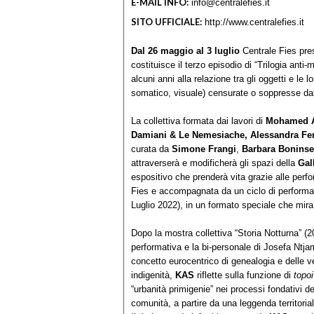
E-MAIL INFO:
info@centralefies.it
SITO UFFICIALE:
http://www.centralefies.it
Dal 26 maggio al 3 luglio
Centrale Fies pr
costituisce il terzo episodio di “Trilogia ant
alcuni anni alla relazione tra gli oggetti e le l
somatico, visuale) censurate o soppresse dal
La collettiva formata dai lavori di
Mohamed Ab
Damiani & Le Nemesiache, Alessandra Fer
curata da
Simone Frangi
,
Barbara Bonins
attraverserà e modificherà gli spazi della
Gal
espositivo che prenderà vita grazie alle perfo
Fies e accompagnata da un ciclo di performa
Luglio 2022), in un formato speciale che mir
Dopo la mostra collettiva “Storia Notturna” (2
performativa e la bi-personale di Josefa Ntj
concetto eurocentrico di genealogia e delle ver
indigenità,
KAS
riflette sulla funzione di
topoi
“urbanità primigenie” nei processi fondativi d
comunità, a partire da una leggenda territorial