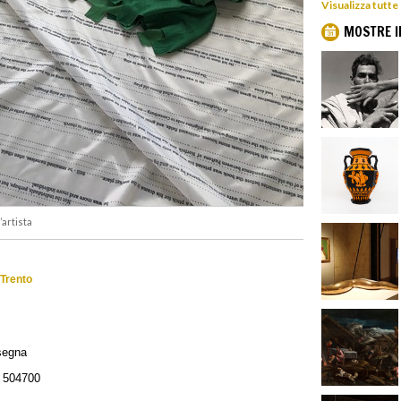
Visualizza tutte
MOSTRE I
’artista
 Trento
segna
 504700