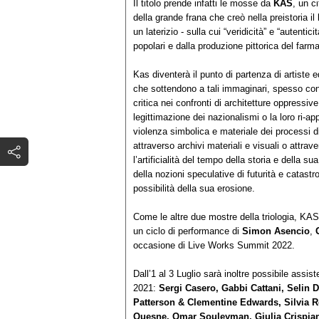
Il titolo prende infatti le mosse da
KAS
, un c
della grande frana che creò nella preistoria i
un laterizio - sulla cui “veridicità” e “autentic
popolari e dalla produzione pittorica del farma
Kas diventerà il punto di partenza di artiste ed
che sottendono a tali immaginari, spesso consi
critica nei confronti di architetture oppressi
legittimazione dei nazionalismi o la loro ri-ap
violenza simbolica e materiale dei processi d
attraverso archivi materiali e visuali o attra
l’artificialità del tempo della storia e della su
della nozioni speculative di futurità e catastrof
possibilità della sua erosione.
Come le altre due mostre della triologia, KAS
un ciclo di performance di ​​
Simon Asencio
,
occasione di Live Works Summit 2022.
Dall’1 al 3 Luglio sarà inoltre possibile ass
2021:
Sergi Casero, Gabbi Cattani, Selin
Patterson & Clementine Edwards, Silvia R
Quesne, Omar Souleyman, Giulia Crispian