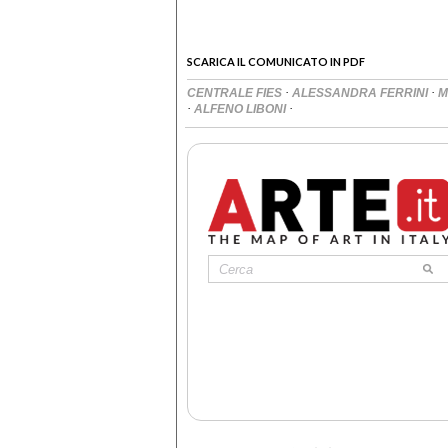
SCARICA IL COMUNICATO IN PDF
·
·
CENTRALE FIES
ALESSANDRA FERRINI
M
·
·
ALFENO LIBONI