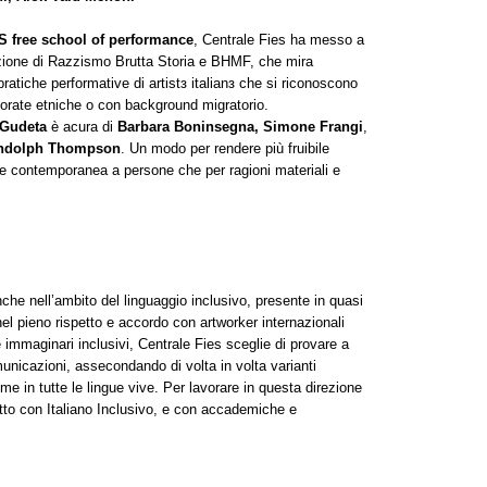
free school of performance
, Centrale Fies ha messo a
azione di Razzismo Brutta Storia e BHMF, che mira
pratiche performative di artistз italianз che si riconoscono
inorate etniche o con background migratorio.
 Gudeta
è acura di
Barbara Boninsegna, Simone Frangi
,
andolph Thompson
. Un modo per rendere più fruibile
arte contemporanea a persone che per ragioni materiali e
nche nell’ambito del linguaggio inclusivo, presente in quasi
 nel pieno rispetto e accordo con artworker internazionali
immaginari inclusivi, Centrale Fies sceglie di provare a
omunicazioni, assecondando di volta in volta varianti
e in tutte le lingue vive. Per lavorare in questa direzione
atto con Italiano Inclusivo, e con accademiche e