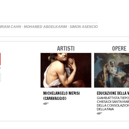
·
·
IRIAM CAHN
MOHAMED ABDELKARIM
SIMON ASENCIO
ARTISTI
OPERE
MICHELANGELO MERISI
EDUCAZIONE DELLA 
(CARAVAGGIO)
GIAMBATTISTA TIEP
CHIESA DI SANTA MAR
DELLA CONSOLAZIO
DELLA FAVA