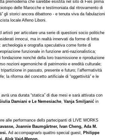
ittà premoderna che sarebbe esistita nel sito di Fies prima
l biotopo delle Marocche e testimoniata dal ritrovamento di
ità” gli storici ancora dibattono - e tenuta viva da fabulazioni
cista locale Alfeno Liboni.
 artisti per articolare una serie di questioni socio politiche
derati innocui, ma in realtà innervati da forme di lotta
ve: archeologia e orografia speculativa come fonte di
propriazione funzionale in funzione anti-nazionalistica;
i fondazione nonché della loro trasmissione e riproduzione
verso nozioni egemoniche di patrimonio e eredità culturale;
a tripartizione in passato, presente e futuro; l’affermatività
e; la riforma del concetto artificiale di “oggettività” e le
 avrà una durata “statica” di due mesi e sarà attivata con
Giulia Damiani e Le Nemesiache
,
Vanja Smiljani
ć
in
istere alle performance dellз partecipanti di LIVE WORKS
 Davasse, Joannie Baumgärtner, Ivan Cheng, Ada M.
osi.
Ad accompagnarlз quattro special guest,
Philippe
i, Alok Vaid-Menon.