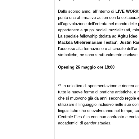
Dallo scorso anno, all’interno di
LIVE WORKS 
punto una affirmative action con la collabor
all’agevolazione dell’entrata nel mondo delle 
appartenere a gruppi sociali razzializzati, m
La speciale fellowship titolata ad
Agitu Ideo
Mackda Ghebremariam Tesfau’
,
Justin R
l’accesso alla formazione e al circuito dell’
simboliche, ne sono strutturalmente escluse.
Opening 26 maggio ore 18:00
** In un’ottica di sperimentazione e ricerca a
tutte le nuove forme di pratiche artistiche, e
che si muovono già da anni secondo regole e 
utilizzare il linguaggio inclusivo nelle sue c
linguistiche che si evolveranno nel tempo, com
Centrale Fies è in continuo confronto e cont
accademici di
gender studies.