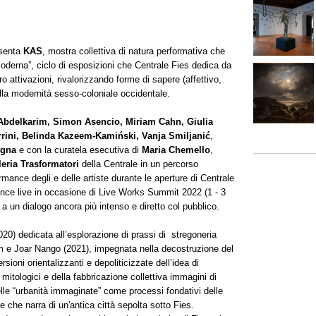
esenta
KAS
, mostra collettiva di natura performativa che
i-moderna”, ciclo di esposizioni che Centrale Fies dedica da
oro attivazioni, rivalorizzando forme di sapere (affettivo,
la modernità sesso-coloniale occidentale.
delkarim, Simon Asencio, Miriam Cahn, Giulia
rini, Belinda Kazeem-Kamiński, Vanja Smiljanić
,
egna
e con la curatela esecutiva di
Maria Chemello
,
leria Trasformatori
della Centrale in un percorso
rmance degli e delle artiste durante le aperture di Centrale
nce live in occasione di Live Works Summit 2022 (1 - 3
a a un dialogo ancora più intenso e diretto col pubblico.
020) dedicata all’esplorazione di prassi di stregoneria
am e Joar Nango (2021), impegnata nella decostruzione del
sioni orientalizzanti e depoliticizzate dell’idea di
mitologici e della fabbricazione collettiva immagini di
elle “urbanità immaginate” come processi fondativi delle
e che narra di un'antica città sepolta sotto Fies.