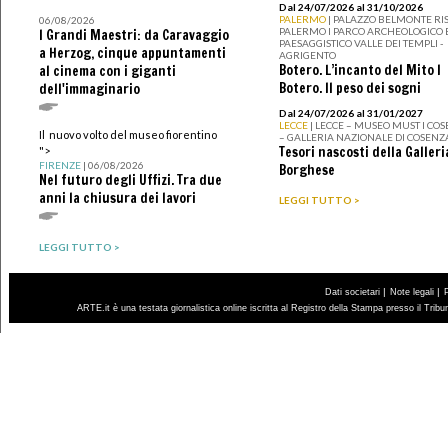
Dal 24/07/2026 al 31/10/2026
PALERMO
| PALAZZO BELMONTE RIS
06/08/2026
PALERMO I PARCO ARCHEOLOGICO 
I Grandi Maestri: da Caravaggio
PAESAGGISTICO VALLE DEI TEMPLI -
a Herzog, cinque appuntamenti
AGRIGENTO
Botero. L’incanto del Mito I
al cinema con i giganti
Botero. Il peso dei sogni
dell'immaginario
Dal 24/07/2026 al 31/01/2027
LECCE
| LECCE – MUSEO MUST I CO
Il nuovo volto del museo fiorentino
– GALLERIA NAZIONALE DI COSENZ
Tesori nascosti della Galleri
">
FIRENZE
| 06/08/2026
Borghese
Nel futuro degli Uffizi. Tra due
anni la chiusura dei lavori
LEGGI TUTTO >
LEGGI TUTTO >
|
|
Dati societari
Note legali
ARTE.it è una testata giornalistica online iscritta al Registro della Stampa presso il Trib