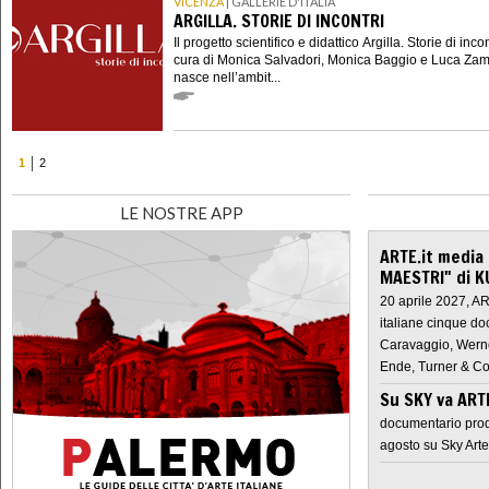
VICENZA
| GALLERIE D'ITALIA
ARGILLA. STORIE DI INCONTRI
Il progetto scientifico e didattico Argilla. Storie di incon
cura di Monica Salvadori, Monica Baggio e Luca Za
nasce nell’ambit...
1
2
LE NOSTRE APP
ARTE.it media
MAESTRI" di K
20 aprile 2027, A
italiane cinque do
Caravaggio, Werne
Ende, Turner & Co
Su SKY va AR
documentario prod
agosto su Sky Arte