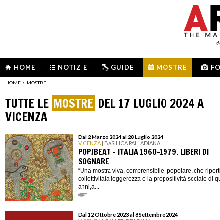
d
HOME
NOTIZIE
GUIDE
MOSTRE
F
HOME
>
MOSTRE
TUTTE LE
MOSTRE
DEL 17 LUGLIO 2024 A
VICENZA
Dal 2 Marzo 2024 al 28 Luglio 2024
VICENZA
| BASILICA PALLADIANA
POP/BEAT – ITALIA 1960-1979. LIBERI DI
SOGNARE
“Una mostra viva, comprensibile, popolare, che riporti
collettivitàla leggerezza e la propositività sociale di q
anni,a...
Dal 12 Ottobre 2023 al 8 Settembre 2024