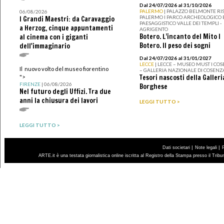
Dal 24/07/2026 al 31/10/2026
PALERMO
| PALAZZO BELMONTE RIS
06/08/2026
PALERMO I PARCO ARCHEOLOGICO 
I Grandi Maestri: da Caravaggio
PAESAGGISTICO VALLE DEI TEMPLI -
a Herzog, cinque appuntamenti
AGRIGENTO
Botero. L’incanto del Mito I
al cinema con i giganti
Botero. Il peso dei sogni
dell'immaginario
Dal 24/07/2026 al 31/01/2027
LECCE
| LECCE – MUSEO MUST I CO
Il nuovo volto del museo fiorentino
– GALLERIA NAZIONALE DI COSENZ
Tesori nascosti della Galleri
">
FIRENZE
| 06/08/2026
Borghese
Nel futuro degli Uffizi. Tra due
anni la chiusura dei lavori
LEGGI TUTTO >
LEGGI TUTTO >
|
|
Dati societari
Note legali
ARTE.it è una testata giornalistica online iscritta al Registro della Stampa presso il Trib