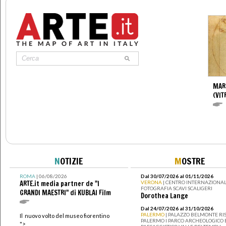
MAR
(VIT
N
OTIZIE
M
OSTRE
ROMA
| 06/08/2026
Dal 30/07/2026 al 01/11/2026
ARTE.it media partner de "I
VERONA
| CENTRO INTERNAZIONAL
FOTOGRAFIA SCAVI SCALIGERI
GRANDI MAESTRI" di KUBLAI Film
Dorothea Lange
Dal 24/07/2026 al 31/10/2026
PALERMO
| PALAZZO BELMONTE RIS
Il nuovo volto del museo fiorentino
PALERMO I PARCO ARCHEOLOGICO 
">