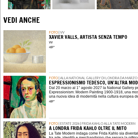
VEDI ANCHE
FOTO
| VV
XAVIER VALLS, ARTISTA SENZA TEMPO
vv
FOTO
| ALLA NATIONAL GALLERY DI LONDRA DA MARZO 
ESPRESSIONISMO TEDESCO, UN'ALTRA MOD
Dal 20 marzo al 1° agosto 2027 la National Gallery 
Expressionism: Modern Painting 1900-1918, una mostr
una nuova idea di modernità nella cultura europea d
FOTO
| ESTATE 2026 | FRIDA KAHLO ALLA TATE MODERN
A LONDRA FRIDA KAHLO OLTRE IL MITO
La Tate Modern indaga come Frida Kahlo sia diventat
tra arte, identità e merchandising che separa la pittri