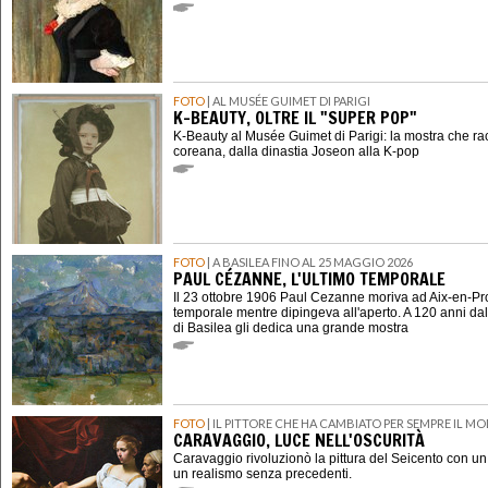
FOTO
| AL MUSÉE GUIMET DI PARIGI
K-BEAUTY, OLTRE IL "SUPER POP"
K-Beauty al Musée Guimet di Parigi: la mostra che ra
coreana, dalla dinastia Joseon alla K-pop
FOTO
| A BASILEA FINO AL 25 MAGGIO 2026
PAUL CÉZANNE, L'ULTIMO TEMPORALE
Il 23 ottobre 1906 Paul Cezanne moriva ad Aix-en-P
temporale mentre dipingeva all'aperto. A 120 anni dal
di Basilea gli dedica una grande mostra
FOTO
| IL PITTORE CHE HA CAMBIATO PER SEMPRE IL M
CARAVAGGIO, LUCE NELL'OSCURITÀ
Caravaggio rivoluzionò la pittura del Seicento con u
un realismo senza precedenti.