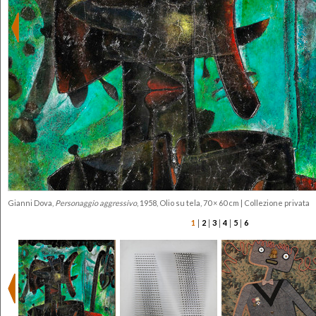
Gianni Dova,
Personaggio aggressivo
, 1958, Olio su tela, 70 × 60 cm | Collezione privata
|
|
|
|
|
1
2
3
4
5
6