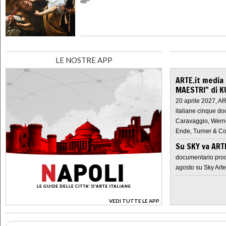
LE NOSTRE APP
ARTE.it media
MAESTRI" di K
20 aprile 2027, A
italiane cinque do
Caravaggio, Werne
Ende, Turner & Co
Su SKY va AR
documentario prod
agosto su Sky Arte
VEDI TUTTE LE APP
>