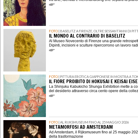
FOTO
| BASELITZ A FIRENZE, OLTRE SESSANT’ANNI DI P
IL MONDO AL CONTRARIO DI BASELITZ
Al Museo Novecento di Firenze una grande retrospett
Dipinti, incisioni e sculture ripercorrono un lavoro rad
FOTO
| PITTURA EROTICA GIAPPONESE IN MOSTRA A TO
IL FIORE PROIBITO DI HOKUSAI E KEISAI EIS
La Shinjuku Kabukicho Shunga Exhibition mette a con
del desiderio attraverso circa cento opere della coll
FOTO
| AL RIJKSMUSEUM FINO AL 25 MAGGIO 2026
METAMORFOSI AD AMSTERDAM
Ad Amsterdam, il Rijksmuseum fino al 25 maggio 202
della trasformazione