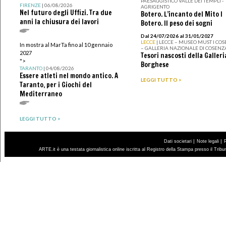
PAESAGGISTICO VALLE DEI TEMPLI -
FIRENZE
| 06/08/2026
AGRIGENTO
Nel futuro degli Uffizi. Tra due
Botero. L’incanto del Mito I
anni la chiusura dei lavori
Botero. Il peso dei sogni
Dal 24/07/2026 al 31/01/2027
LECCE
| LECCE – MUSEO MUST I CO
In mostra al MarTa fino al 10 gennaio
– GALLERIA NAZIONALE DI COSENZ
2027
Tesori nascosti della Galleri
">
Borghese
TARANTO
| 04/08/2026
Essere atleti nel mondo antico. A
LEGGI TUTTO >
Taranto, per i Giochi del
Mediterraneo
LEGGI TUTTO >
|
|
Dati societari
Note legali
ARTE.it è una testata giornalistica online iscritta al Registro della Stampa presso il Trib