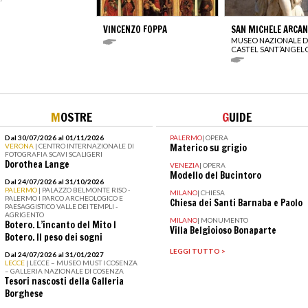
VINCENZO FOPPA
SAN MICHELE ARCA
MUSEO NAZIONALE D
CASTEL SANT’ANGEL
M
OSTRE
G
UIDE
Dal 30/07/2026 al 01/11/2026
PALERMO
|
OPERA
VERONA
| CENTRO INTERNAZIONALE DI
Materico su grigio
FOTOGRAFIA SCAVI SCALIGERI
Dorothea Lange
VENEZIA
|
OPERA
Modello del Bucintoro
Dal 24/07/2026 al 31/10/2026
PALERMO
| PALAZZO BELMONTE RISO -
MILANO
|
CHIESA
PALERMO I PARCO ARCHEOLOGICO E
Chiesa dei Santi Barnaba e Paolo
PAESAGGISTICO VALLE DEI TEMPLI -
AGRIGENTO
MILANO
|
MONUMENTO
Botero. L’incanto del Mito I
Villa Belgioioso Bonaparte
Botero. Il peso dei sogni
LEGGI TUTTO >
Dal 24/07/2026 al 31/01/2027
LECCE
| LECCE – MUSEO MUST I COSENZA
– GALLERIA NAZIONALE DI COSENZA
Tesori nascosti della Galleria
Borghese