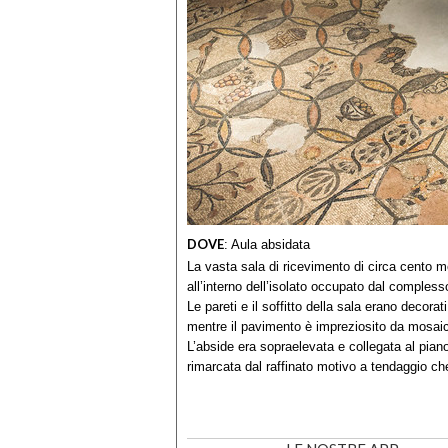
DOVE
:
Aula absidata
La vasta sala di ricevimento di circa cento m
all’interno dell’isolato occupato dal complesso
Le pareti e il soffitto della sala erano decorat
mentre il pavimento è impreziosito da mosaici
L’abside era sopraelevata e collegata al pian
rimarcata dal raffinato motivo a tendaggio c