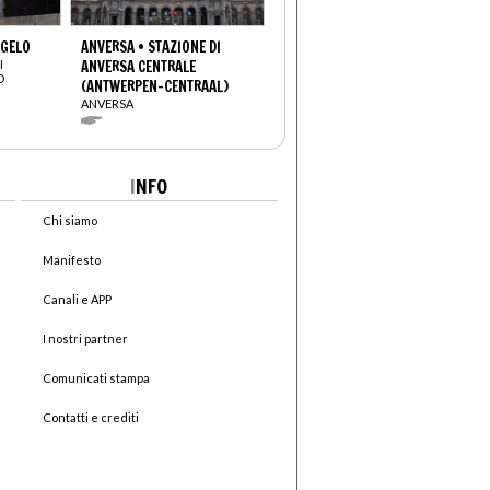
NGELO
ANVERSA • STAZIONE DI
I
ANVERSA CENTRALE
O
(ANTWERPEN-CENTRAAL)
ANVERSA
I
NFO
Chi siamo
Manifesto
Canali e APP
I nostri partner
Comunicati stampa
Contatti e crediti