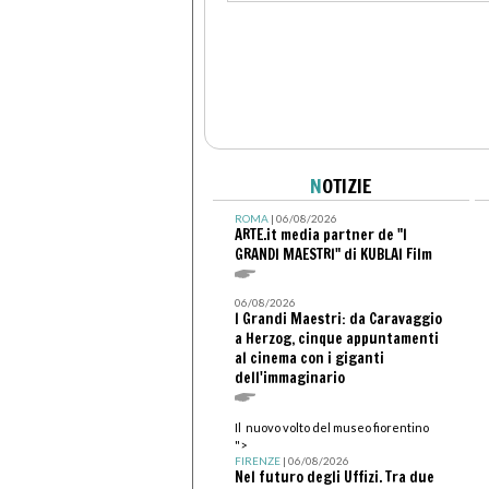
N
OTIZIE
ROMA
| 06/08/2026
ARTE.it media partner de "I
GRANDI MAESTRI" di KUBLAI Film
06/08/2026
I Grandi Maestri: da Caravaggio
a Herzog, cinque appuntamenti
al cinema con i giganti
dell'immaginario
Il nuovo volto del museo fiorentino
">
FIRENZE
| 06/08/2026
Nel futuro degli Uffizi. Tra due