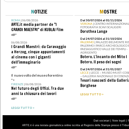
N
OTIZIE
M
OSTRE
ROMA
| 06/08/2026
Dal 30/07/2026 al 01/11/2026
ARTE.it media partner de "I
VERONA
| CENTRO INTERNAZIONAL
FOTOGRAFIA SCAVI SCALIGERI
GRANDI MAESTRI" di KUBLAI Film
Dorothea Lange
Dal 24/07/2026 al 31/10/2026
PALERMO
| PALAZZO BELMONTE RIS
06/08/2026
PALERMO I PARCO ARCHEOLOGICO 
I Grandi Maestri: da Caravaggio
PAESAGGISTICO VALLE DEI TEMPLI -
a Herzog, cinque appuntamenti
AGRIGENTO
Botero. L’incanto del Mito I
al cinema con i giganti
Botero. Il peso dei sogni
dell'immaginario
Dal 24/07/2026 al 31/01/2027
LECCE
| LECCE – MUSEO MUST I CO
Il nuovo volto del museo fiorentino
– GALLERIA NAZIONALE DI COSENZ
Tesori nascosti della Galleri
">
FIRENZE
| 06/08/2026
Borghese
Nel futuro degli Uffizi. Tra due
anni la chiusura dei lavori
LEGGI TUTTO >
LEGGI TUTTO >
|
|
Dati societari
Note legali
ARTE.it è una testata giornalistica online iscritta al Registro della Stampa presso il Trib