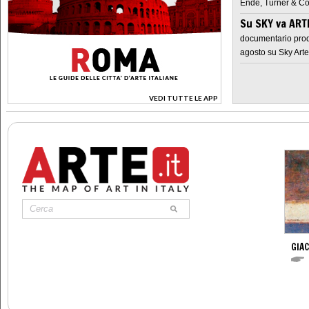
Ende, Turner & Co
Su SKY va AR
documentario prod
agosto su Sky Arte
VEDI TUTTE LE APP
>
GIA