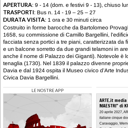
APERTURA
:
9 - 14 (dom. e festivi 9 - 13), chiuso l
TRASPORTI
:
Bus n. 14 - 19 – 25 – 27
DURATA VISITA
:
1 ora e 30 minuti circa
Costruito in forme barocche da Bartolomeo Provaglia
1658, su commissione di Camillo Bargellini, l’edifi
facciata senza portici a tre piani, caratterizzata da 
e un balcone sorretto da due grandi telamoni in are
anche il nome di Palazzo dei Giganti). Notevole è l
tenaglia (1730). Nel 1839 il palazzo divenne proprie
Davia e dal 1924 ospita il Museo civico d’Arte Indust
Civica Davia Bargellini.
LE NOSTRE APP
ARTE.it media
MAESTRI" di K
20 aprile 2027, A
italiane cinque do
Caravaggio, Werne