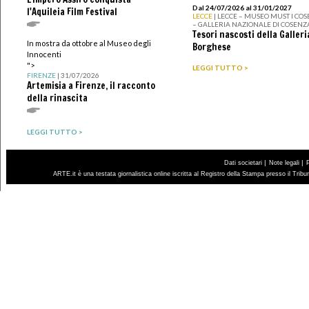
Dal 24/07/2026 al 31/01/2027
l'Aquileia Film Festival
LECCE
| LECCE – MUSEO MUST I CO
– GALLERIA NAZIONALE DI COSENZ
Tesori nascosti della Galleri
In mostra da ottobre al Museo degli
Borghese
Innocenti
">
LEGGI TUTTO >
FIRENZE
| 31/07/2026
Artemisia a Firenze, il racconto
della rinascita
LEGGI TUTTO >
|
|
Dati societari
Note legali
ARTE.it è una testata giornalistica online iscritta al Registro della Stampa presso il Trib