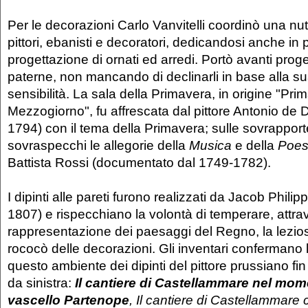
Per le decorazioni Carlo Vanvitelli coordinò una nutr
pittori, ebanisti e decoratori, dedicandosi anche in
progettazione di ornati ed arredi. Portò avanti proget
paterne, non mancando di declinarli in base alla s
sensibilità. La sala della Primavera, in origine "Pr
Mezzogiorno", fu affrescata dal pittore Antonio de 
1794) con il tema della Primavera; sulle sovrapport
sovraspecchi le allegorie della
Musica
e della
Poes
Battista Rossi (documentato dal 1749-1782).
I dipinti alle pareti furono realizzati da Jacob Phili
1807) e rispecchiano la volontà di temperare, attrav
rappresentazione dei paesaggi del Regno, la lezi
rococò delle decorazioni. Gli inventari confermano 
questo ambiente dei dipinti del pittore prussiano fin
da sinistra:
Il cantiere di Castellammare nel mome
vascello Partenope
, Il cantiere di Castellammare 