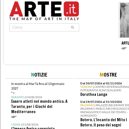
ART
N
OTIZIE
M
OSTRE
Dal 30/07/2026 al 01/11/2026
In mostra al MarTa fino al 10 gennaio
VERONA
| CENTRO INTERNAZIONAL
2027
FOTOGRAFIA SCAVI SCALIGERI
">
Dorothea Lange
TARANTO
| 04/08/2026
Essere atleti nel mondo antico. A
Dal 24/07/2026 al 31/10/2026
PALERMO
| PALAZZO BELMONTE RIS
Taranto, per i Giochi del
PALERMO I PARCO ARCHEOLOGICO 
Mediterraneo
PAESAGGISTICO VALLE DEI TEMPLI -
AGRIGENTO
Botero. L’incanto del Mito I
Botero. Il peso dei sogni
UDINE
| 01/08/2026
L'Impero Assiro conquista