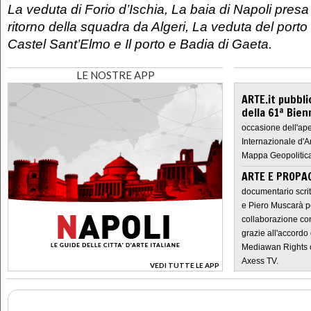
La veduta di Forio d’Ischia, La baia di Napoli presa
ritorno della squadra da Algeri, La veduta del porto
Castel Sant’Elmo e Il porto e Badia di Gaeta.
LE NOSTRE APP
ARTE.it pubbli
della 61ª Bien
occasione dell'ape
Internazionale d'A
Mappa Geopolitica
ARTE E PROPAG
documentario scrit
e Piero Muscarà pe
collaborazione con
grazie all'accordo 
Mediawan Rights c
Axess TV.
VEDI TUTTE LE APP
>