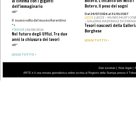
Botero. L’incanto del Mito I
al cinema con i giganti
Botero. Il peso dei sogni
dell'immaginario
Dal 24/07/2026 al 31/01/2027
LECCE
| LECCE – MUSEO MUST I CO
Il nuovo volto del museo fiorentino
– GALLERIA NAZIONALE DI COSENZ
Tesori nascosti della Galleri
">
FIRENZE
| 06/08/2026
Borghese
Nel futuro degli Uffizi. Tra due
anni la chiusura dei lavori
LEGGI TUTTO >
LEGGI TUTTO >
|
|
Dati societari
Note legali
ARTE.it è una testata giornalistica online iscritta al Registro della Stampa presso il Trib