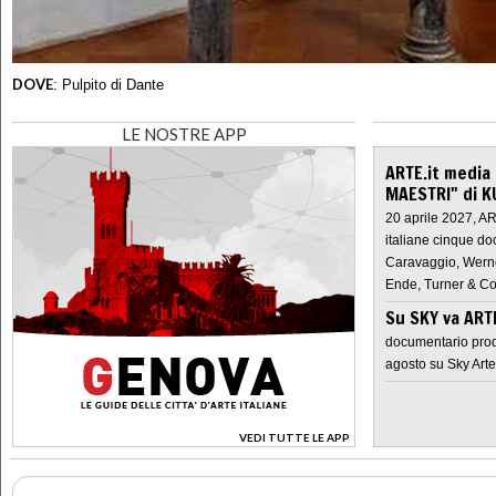
DOVE
:
Pulpito di Dante
LE NOSTRE APP
ARTE.it media
MAESTRI" di K
20 aprile 2027, A
italiane cinque do
Caravaggio, Werne
Ende, Turner & Co
Su SKY va AR
documentario prod
agosto su Sky Arte
VEDI TUTTE LE APP
>