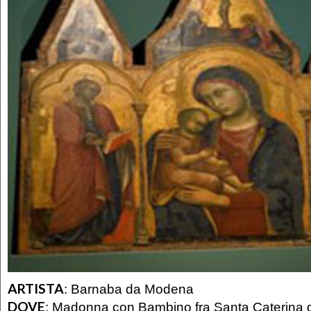
ARTISTA
:
Barnaba da Modena
DOVE
:
Madonna con Bambino fra Santa Caterina d