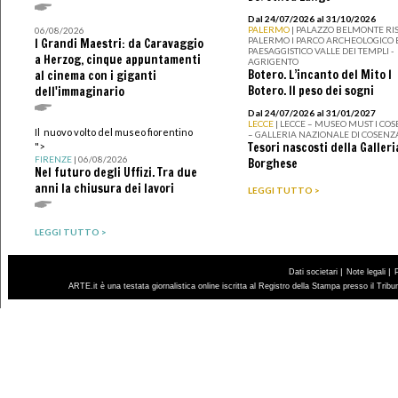
Dal 24/07/2026 al 31/10/2026
PALERMO
| PALAZZO BELMONTE RIS
06/08/2026
PALERMO I PARCO ARCHEOLOGICO 
I Grandi Maestri: da Caravaggio
PAESAGGISTICO VALLE DEI TEMPLI -
a Herzog, cinque appuntamenti
AGRIGENTO
Botero. L’incanto del Mito I
al cinema con i giganti
Botero. Il peso dei sogni
dell'immaginario
Dal 24/07/2026 al 31/01/2027
LECCE
| LECCE – MUSEO MUST I CO
Il nuovo volto del museo fiorentino
– GALLERIA NAZIONALE DI COSENZ
Tesori nascosti della Galleri
">
FIRENZE
| 06/08/2026
Borghese
Nel futuro degli Uffizi. Tra due
anni la chiusura dei lavori
LEGGI TUTTO >
LEGGI TUTTO >
|
|
Dati societari
Note legali
ARTE.it è una testata giornalistica online iscritta al Registro della Stampa presso il Trib