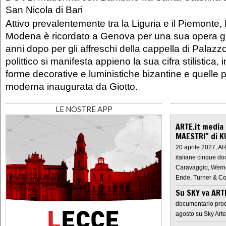
San Nicola di Bari
Attivo prevalentemente tra la Liguria e il Piemonte
Modena è ricordato a Genova per una sua opera gi
anni dopo per gli affreschi della cappella di Palazz
polittico si manifesta appieno la sua cifra stilistica, in
forme decorative e luministiche bizantine e quelle p
moderna inaugurata da Giotto.
LE NOSTRE APP
ARTE.it media
MAESTRI" di K
20 aprile 2027, A
italiane cinque do
Caravaggio, Werne
Ende, Turner & Co
Su SKY va AR
documentario prod
agosto su Sky Arte