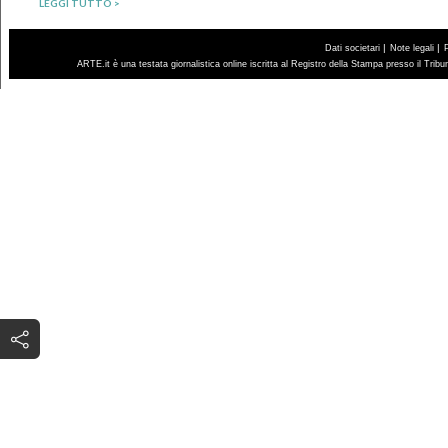
LEGGI TUTTO >
|
|
Dati societari
Note legali
ARTE.it è una testata giornalistica online iscritta al Registro della Stampa presso il Trib