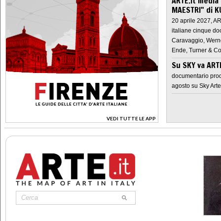
ARTE.it media
MAESTRI" di K
20 aprile 2027, A
italiane cinque do
Caravaggio, Werne
Ende, Turner & Co
Su SKY va AR
documentario prod
agosto su Sky Arte
VEDI TUTTE LE APP
>