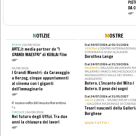
PIET
DA 
N
OTIZIE
M
OSTRE
ROMA
| 06/08/2026
Dal 30/07/2026 al 01/11/2026
ARTE.it media partner de "I
VERONA
| CENTRO INTERNAZIONAL
FOTOGRAFIA SCAVI SCALIGERI
GRANDI MAESTRI" di KUBLAI Film
Dorothea Lange
Dal 24/07/2026 al 31/10/2026
PALERMO
| PALAZZO BELMONTE RIS
06/08/2026
PALERMO I PARCO ARCHEOLOGICO 
I Grandi Maestri: da Caravaggio
PAESAGGISTICO VALLE DEI TEMPLI -
a Herzog, cinque appuntamenti
AGRIGENTO
Botero. L’incanto del Mito I
al cinema con i giganti
Botero. Il peso dei sogni
dell'immaginario
Dal 24/07/2026 al 31/01/2027
LECCE
| LECCE – MUSEO MUST I CO
Il nuovo volto del museo fiorentino
– GALLERIA NAZIONALE DI COSENZ
Tesori nascosti della Galleri
">
FIRENZE
| 06/08/2026
Borghese
Nel futuro degli Uffizi. Tra due
anni la chiusura dei lavori
LEGGI TUTTO >