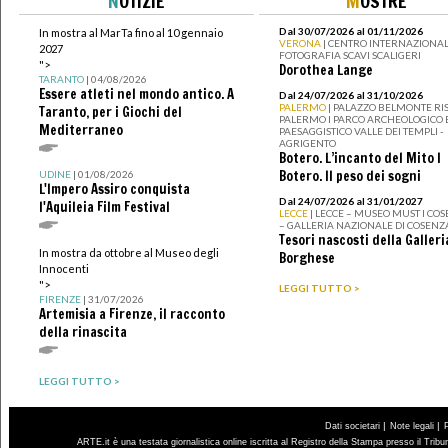
N
OTIZIE
M
OSTRE
Dal 30/07/2026 al 01/11/2026
In mostra al MarTa fino al 10 gennaio
VERONA
| CENTRO INTERNAZIONAL
2027
FOTOGRAFIA SCAVI SCALIGERI
">
Dorothea Lange
TARANTO
| 04/08/2026
Essere atleti nel mondo antico. A
Dal 24/07/2026 al 31/10/2026
PALERMO
| PALAZZO BELMONTE RIS
Taranto, per i Giochi del
PALERMO I PARCO ARCHEOLOGICO 
Mediterraneo
PAESAGGISTICO VALLE DEI TEMPLI -
AGRIGENTO
Botero. L’incanto del Mito I
Botero. Il peso dei sogni
UDINE
| 01/08/2026
L'Impero Assiro conquista
Dal 24/07/2026 al 31/01/2027
l'Aquileia Film Festival
LECCE
| LECCE – MUSEO MUST I CO
– GALLERIA NAZIONALE DI COSENZ
Tesori nascosti della Galleri
In mostra da ottobre al Museo degli
Borghese
Innocenti
">
LEGGI TUTTO >
FIRENZE
| 31/07/2026
Artemisia a Firenze, il racconto
della rinascita
LEGGI TUTTO >
|
|
Dati societari
Note legali
ARTE.it è una testata giornalistica online iscritta al Registro della Stampa presso il Trib