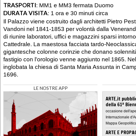
TRASPORTI
:
MM1 e MM3 fermata Duomo
DURATA VISITA
:
1 ora e 30 minuti circa
Il Palazzo viene costruito dagli architetti Pietro Pe
Vandoni nel 1841-1853 per volontà dalla Veneranda 
di riunire laboratori, uffici e magazzini sparsi intorno
Cattedrale. La maestosa facciata tardo-Neoclassic
gigantesche colonne corinzie che donano solennità al
fastigio con l'orologio venne aggiunto nel 1865. Ne
inglobata la chiesa di Santa Maria Assunta in Camp
1696.
LE NOSTRE APP
ARTE.it pubbli
della 61ª Bien
occasione dell'ape
Internazionale d'A
Mappa Geopolitica
ARTE E PROPAG