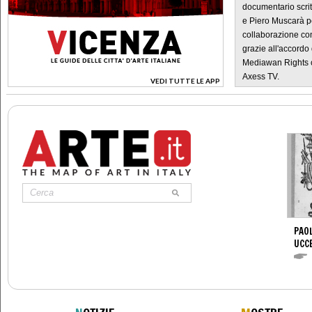
documentario scrit
e Piero Muscarà pe
collaborazione con
grazie all'accordo 
Mediawan Rights c
Axess TV.
VEDI TUTTE LE APP
>
PAOL
UCC