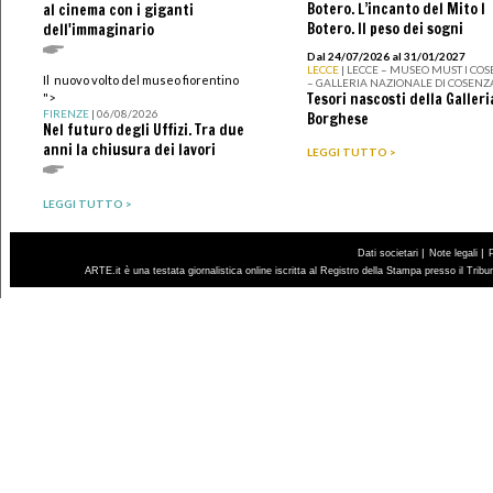
Botero. L’incanto del Mito I
al cinema con i giganti
Botero. Il peso dei sogni
dell'immaginario
Dal 24/07/2026 al 31/01/2027
LECCE
| LECCE – MUSEO MUST I CO
Il nuovo volto del museo fiorentino
– GALLERIA NAZIONALE DI COSENZ
Tesori nascosti della Galleri
">
FIRENZE
| 06/08/2026
Borghese
Nel futuro degli Uffizi. Tra due
anni la chiusura dei lavori
LEGGI TUTTO >
LEGGI TUTTO >
|
|
Dati societari
Note legali
ARTE.it è una testata giornalistica online iscritta al Registro della Stampa presso il Trib