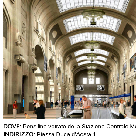
DOVE
:
Pensiline vetrate della Stazione Centrale 
INDIRIZZO
:
Piazza Duca d'Aosta 1