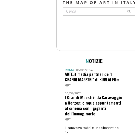
N
OTIZIE
ROMA
| 06/08/2026
ARTE.it media partner de "I
GRANDI MAESTRI" di KUBLAI Film
06/08/2026
I Grandi Maestri: da Caravaggio
a Herzog, cinque appuntamenti
al cinema con i giganti
dell'immaginario
Il nuovo volto del museo fiorentino
">