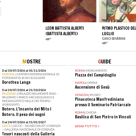
LEON BATTISTA ALBERTI
RITMO PLASTICO DEL
(BATTISTA ALBERTI)
LUGLIO
GINO SEVERINI
M
OSTRE
G
UIDE
Dal 30/07/2026 al 01/11/2026
ROMA
|
MONUMENTO
VERONA
| CENTRO INTERNAZIONALE DI
Piazza del Campidoglio
FOTOGRAFIA SCAVI SCALIGERI
Dorothea Lange
NAPOLI
|
OPERA
Ascensione di Gesù
Dal 24/07/2026 al 31/10/2026
PALERMO
| PALAZZO BELMONTE RISO -
VENEZIA
|
MUSEO
PALERMO I PARCO ARCHEOLOGICO E
Pinacoteca Manfrediniana
PAESAGGISTICO VALLE DEI TEMPLI -
presso il Seminario Patriarcale
AGRIGENTO
Botero. L’incanto del Mito I
ROMA
|
CHIESA
Botero. Il peso dei sogni
Basilica di San Pietro in Vincoli
Dal 24/07/2026 al 31/01/2027
LECCE
| LECCE – MUSEO MUST I COSENZA
LEGGI TUTTO >
– GALLERIA NAZIONALE DI COSENZA
Tesori nascosti della Galleria