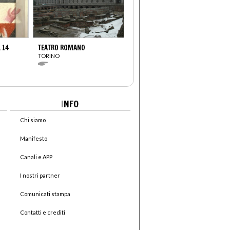
 14
TEATRO ROMANO
TORINO
I
NFO
Chi siamo
Manifesto
Canali e APP
I nostri partner
Comunicati stampa
Contatti e crediti