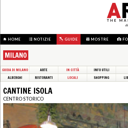
d
HOME
NOTIZIE
GUIDE
MOSTRE
F
MILANO
GUIDA DI MILANO
ARTE
IN CITTÀ
INFO UTILI
ALBERGHI
RISTORANTI
LOCALI
SHOPPING
LI
CANTINE ISOLA
CENTRO STORICO