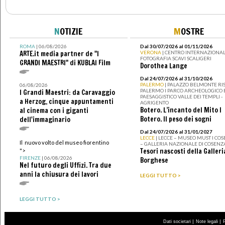
N
OTIZIE
M
OSTRE
ROMA
| 06/08/2026
Dal 30/07/2026 al 01/11/2026
ARTE.it media partner de "I
VERONA
| CENTRO INTERNAZIONAL
FOTOGRAFIA SCAVI SCALIGERI
GRANDI MAESTRI" di KUBLAI Film
Dorothea Lange
Dal 24/07/2026 al 31/10/2026
PALERMO
| PALAZZO BELMONTE RIS
06/08/2026
PALERMO I PARCO ARCHEOLOGICO 
I Grandi Maestri: da Caravaggio
PAESAGGISTICO VALLE DEI TEMPLI -
a Herzog, cinque appuntamenti
AGRIGENTO
Botero. L’incanto del Mito I
al cinema con i giganti
Botero. Il peso dei sogni
dell'immaginario
Dal 24/07/2026 al 31/01/2027
LECCE
| LECCE – MUSEO MUST I CO
Il nuovo volto del museo fiorentino
– GALLERIA NAZIONALE DI COSENZ
Tesori nascosti della Galleri
">
FIRENZE
| 06/08/2026
Borghese
Nel futuro degli Uffizi. Tra due
anni la chiusura dei lavori
LEGGI TUTTO >
LEGGI TUTTO >
|
|
Dati societari
Note legali