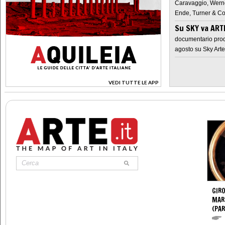
Caravaggio, Werne
Ende, Turner & Co
Su SKY va AR
documentario prod
agosto su Sky Arte
VEDI TUTTE LE APP
>
GIR
MAR
(PA