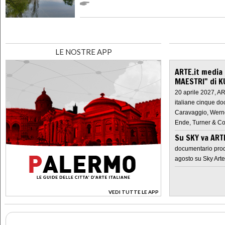
LE NOSTRE APP
ARTE.it media
MAESTRI" di K
20 aprile 2027, A
italiane cinque do
Caravaggio, Werne
Ende, Turner & Co
Su SKY va AR
documentario prod
agosto su Sky Arte
VEDI TUTTE LE APP
>