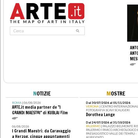
ANTO
ANT
MES
N
OTIZIE
M
OSTRE
ROMA
| 06/08/2026
Dal 30/07/2026 al 01/11/2026
ARTE.it media partner de "I
VERONA
| CENTRO INTERNAZIONAL
FOTOGRAFIA SCAVI SCALIGERI
GRANDI MAESTRI" di KUBLAI Film
Dorothea Lange
Dal 24/07/2026 al 31/10/2026
PALERMO
| PALAZZO BELMONTE RIS
06/08/2026
PALERMO I PARCO ARCHEOLOGICO 
I Grandi Maestri: da Caravaggio
PAESAGGISTICO VALLE DEI TEMPLI -
a Herzog, cinque appuntamenti
AGRIGENTO