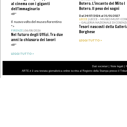
Botero. L’incanto del Mito I
al cinema con i giganti
Botero. Il peso dei sogni
dell'immaginario
Dal 24/07/2026 al 31/01/2027
LECCE
| LECCE – MUSEO MUST I CO
Il nuovo volto del museo fiorentino
– GALLERIA NAZIONALE DI COSENZ
Tesori nascosti della Galleri
">
FIRENZE
| 06/08/2026
Borghese
Nel futuro degli Uffizi. Tra due
anni la chiusura dei lavori
LEGGI TUTTO >
LEGGI TUTTO >
|
|
Dati societari
Note legali
ARTE.it è una testata giornalistica online iscritta al Registro della Stampa presso il Trib