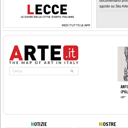
documentario prod
agosto su Sky Arte
VEDI TUTTE LE APP
>
ANTO
(POL
N
OTIZIE
M
OSTRE