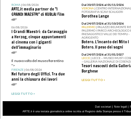
ROMA
| 06/08/2026
Dal 30/07/2026 al 01/11/2026
ARTE.it media partner de "I
VERONA
| CENTRO INTERNAZIONAL
FOTOGRAFIA SCAVI SCALIGERI
GRANDI MAESTRI" di KUBLAI Film
Dorothea Lange
Dal 24/07/2026 al 31/10/2026
PALERMO
| PALAZZO BELMONTE RIS
06/08/2026
PALERMO I PARCO ARCHEOLOGICO 
I Grandi Maestri: da Caravaggio
PAESAGGISTICO VALLE DEI TEMPLI -
a Herzog, cinque appuntamenti
AGRIGENTO
Botero. L’incanto del Mito I
al cinema con i giganti
Botero. Il peso dei sogni
dell'immaginario
Dal 24/07/2026 al 31/01/2027
LECCE
| LECCE – MUSEO MUST I CO
Il nuovo volto del museo fiorentino
– GALLERIA NAZIONALE DI COSENZ
Tesori nascosti della Galleri
">
FIRENZE
| 06/08/2026
Borghese
Nel futuro degli Uffizi. Tra due
anni la chiusura dei lavori
LEGGI TUTTO >
LEGGI TUTTO >
|
|
Dati societari
Note legali
ARTE.it è una testata giornalistica online iscritta al Registro della Stampa presso il Trib