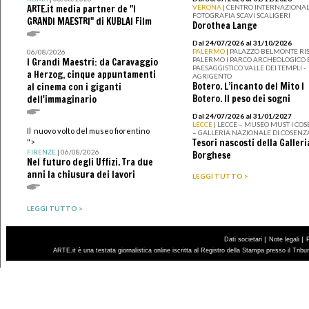
ARTE.it media partner de "I
VERONA
| CENTRO INTERNAZIONAL
FOTOGRAFIA SCAVI SCALIGERI
GRANDI MAESTRI" di KUBLAI Film
Dorothea Lange
Dal 24/07/2026 al 31/10/2026
PALERMO
| PALAZZO BELMONTE RIS
06/08/2026
PALERMO I PARCO ARCHEOLOGICO 
I Grandi Maestri: da Caravaggio
PAESAGGISTICO VALLE DEI TEMPLI -
a Herzog, cinque appuntamenti
AGRIGENTO
Botero. L’incanto del Mito I
al cinema con i giganti
Botero. Il peso dei sogni
dell'immaginario
Dal 24/07/2026 al 31/01/2027
LECCE
| LECCE – MUSEO MUST I CO
Il nuovo volto del museo fiorentino
– GALLERIA NAZIONALE DI COSENZ
Tesori nascosti della Galleri
">
FIRENZE
| 06/08/2026
Borghese
Nel futuro degli Uffizi. Tra due
anni la chiusura dei lavori
LEGGI TUTTO >
LEGGI TUTTO >
|
|
Dati societari
Note legali
ARTE.it è una testata giornalistica online iscritta al Registro della Stampa presso il Trib