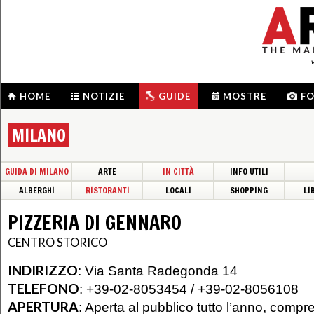
HOME
NOTIZIE
GUIDE
MOSTRE
F
MILANO
GUIDA DI MILANO
ARTE
IN CITTÀ
INFO UTILI
ALBERGHI
RISTORANTI
LOCALI
SHOPPING
LI
PIZZERIA DI GENNARO
CENTRO STORICO
INDIRIZZO
:
Via Santa Radegonda 14
TELEFONO
:
+39-02-8053454 / +39-02-8056108
APERTURA
:
Aperta al pubblico tutto l’anno, compres