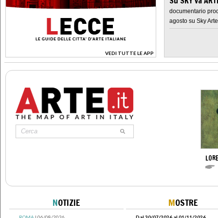
Su SKY va AR
documentario prod
agosto su Sky Arte
VEDI TUTTE LE APP
>
LOR
N
OTIZIE
M
OSTRE
ROMA
| 06/08/2026
Dal 30/07/2026 al 01/11/2026