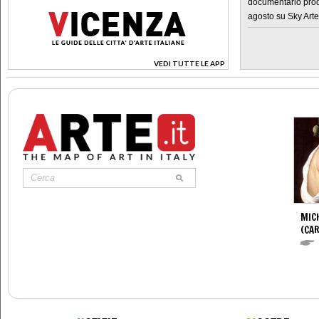
documentario prod
agosto su Sky Arte
VEDI TUTTE LE APP
>
MIC
(CA