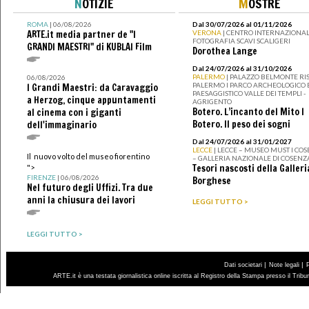
N
OTIZIE
M
OSTRE
ROMA
| 06/08/2026
Dal 30/07/2026 al 01/11/2026
ARTE.it media partner de "I
VERONA
| CENTRO INTERNAZIONAL
FOTOGRAFIA SCAVI SCALIGERI
GRANDI MAESTRI" di KUBLAI Film
Dorothea Lange
Dal 24/07/2026 al 31/10/2026
PALERMO
| PALAZZO BELMONTE RIS
06/08/2026
PALERMO I PARCO ARCHEOLOGICO 
I Grandi Maestri: da Caravaggio
PAESAGGISTICO VALLE DEI TEMPLI -
a Herzog, cinque appuntamenti
AGRIGENTO
Botero. L’incanto del Mito I
al cinema con i giganti
Botero. Il peso dei sogni
dell'immaginario
Dal 24/07/2026 al 31/01/2027
LECCE
| LECCE – MUSEO MUST I CO
Il nuovo volto del museo fiorentino
– GALLERIA NAZIONALE DI COSENZ
Tesori nascosti della Galleri
">
FIRENZE
| 06/08/2026
Borghese
Nel futuro degli Uffizi. Tra due
anni la chiusura dei lavori
LEGGI TUTTO >
LEGGI TUTTO >
|
|
Dati societari
Note legali
ARTE.it è una testata giornalistica online iscritta al Registro della Stampa presso il Trib