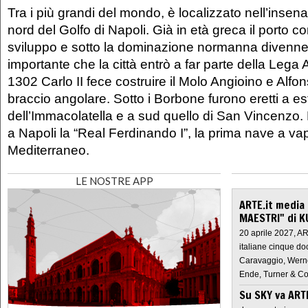
Tra i più grandi del mondo, è localizzato nell’insen
nord del Golfo di Napoli. Già in età greca il porto 
sviluppo e sotto la dominazione normanna divenne
importante che la città entrò a far parte della Lega
1302 Carlo II fece costruire il Molo Angioino e Alfo
braccio angolare. Sotto i Borbone furono eretti a est
dell’Immacolatella e a sud quello di San Vincenzo.
a Napoli la “Real Ferdinando I”, la prima nave a va
Mediterraneo.
LE NOSTRE APP
ARTE.it media
MAESTRI" di K
20 aprile 2027, A
italiane cinque do
Caravaggio, Werne
Ende, Turner & Co
Su SKY va AR