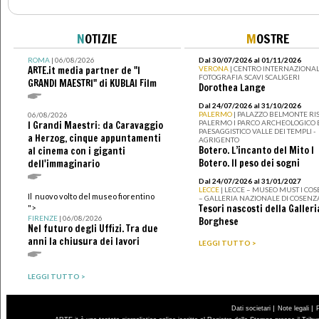
N
OTIZIE
M
OSTRE
ROMA
| 06/08/2026
Dal 30/07/2026 al 01/11/2026
ARTE.it media partner de "I
VERONA
| CENTRO INTERNAZIONAL
FOTOGRAFIA SCAVI SCALIGERI
GRANDI MAESTRI" di KUBLAI Film
Dorothea Lange
Dal 24/07/2026 al 31/10/2026
PALERMO
| PALAZZO BELMONTE RIS
06/08/2026
PALERMO I PARCO ARCHEOLOGICO 
I Grandi Maestri: da Caravaggio
PAESAGGISTICO VALLE DEI TEMPLI -
a Herzog, cinque appuntamenti
AGRIGENTO
Botero. L’incanto del Mito I
al cinema con i giganti
Botero. Il peso dei sogni
dell'immaginario
Dal 24/07/2026 al 31/01/2027
LECCE
| LECCE – MUSEO MUST I CO
Il nuovo volto del museo fiorentino
– GALLERIA NAZIONALE DI COSENZ
Tesori nascosti della Galleri
">
FIRENZE
| 06/08/2026
Borghese
Nel futuro degli Uffizi. Tra due
anni la chiusura dei lavori
LEGGI TUTTO >
LEGGI TUTTO >
|
|
Dati societari
Note legali