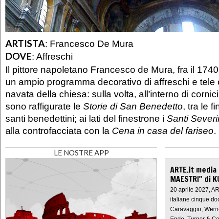
ARTISTA
:
Francesco De Mura
DOVE
:
Affreschi
Il pittore napoletano Francesco de Mura, fra il 1740
un ampio programma decorativo di affreschi e tele 
navata della chiesa: sulla volta, all’interno di cornic
sono raffigurate le
Storie di San Benedetto
, tra le f
santi benedettini; ai lati del finestrone i
Santi Sever
alla controfacciata con la
Cena in casa del fariseo
.
LE NOSTRE APP
ARTE.it media
MAESTRI" di K
20 aprile 2027, A
italiane cinque do
Caravaggio, Werne
Ende, Turner & Co