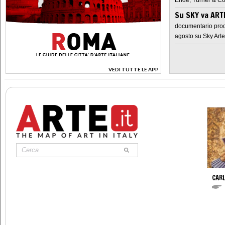
Su SKY va AR
documentario prod
agosto su Sky Arte
VEDI TUTTE LE APP
>
CARL