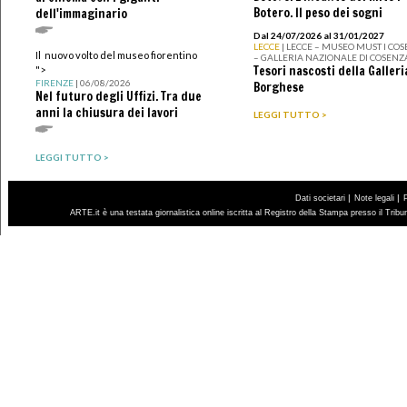
Botero. Il peso dei sogni
dell'immaginario
Dal 24/07/2026 al 31/01/2027
LECCE
| LECCE – MUSEO MUST I CO
Il nuovo volto del museo fiorentino
– GALLERIA NAZIONALE DI COSENZ
Tesori nascosti della Galleri
">
FIRENZE
| 06/08/2026
Borghese
Nel futuro degli Uffizi. Tra due
anni la chiusura dei lavori
LEGGI TUTTO >
LEGGI TUTTO >
|
|
Dati societari
Note legali
ARTE.it è una testata giornalistica online iscritta al Registro della Stampa presso il Trib