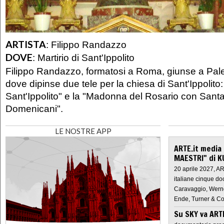
ARTISTA
:
Filippo Randazzo
DOVE
:
Martirio di Sant'Ippolito
Filippo Randazzo, formatosi a Roma, giunse a Pal
dove dipinse due tele per la chiesa di Sant'Ippolito: i
Sant'Ippolito" e la "Madonna del Rosario con Santa
Domenicani".
LE NOSTRE APP
ARTE.it media
MAESTRI" di K
20 aprile 2027, A
italiane cinque do
Caravaggio, Werne
Ende, Turner & Co
Su SKY va AR