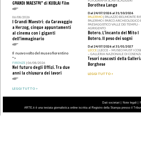
FOTOGRAFIA SCAVI SCALIGERI
GRANDI MAESTRI" di KUBLAI Film
Dorothea Lange
Dal 24/07/2026 al 31/10/2026
PALERMO
| PALAZZO BELMONTE RIS
06/08/2026
PALERMO I PARCO ARCHEOLOGICO 
I Grandi Maestri: da Caravaggio
PAESAGGISTICO VALLE DEI TEMPLI -
a Herzog, cinque appuntamenti
AGRIGENTO
Botero. L’incanto del Mito I
al cinema con i giganti
Botero. Il peso dei sogni
dell'immaginario
Dal 24/07/2026 al 31/01/2027
LECCE
| LECCE – MUSEO MUST I CO
Il nuovo volto del museo fiorentino
– GALLERIA NAZIONALE DI COSENZ
Tesori nascosti della Galleri
">
FIRENZE
| 06/08/2026
Borghese
Nel futuro degli Uffizi. Tra due
anni la chiusura dei lavori
LEGGI TUTTO >
LEGGI TUTTO >
|
|
Dati societari
Note legali
ARTE.it è una testata giornalistica online iscritta al Registro della Stampa presso il Trib