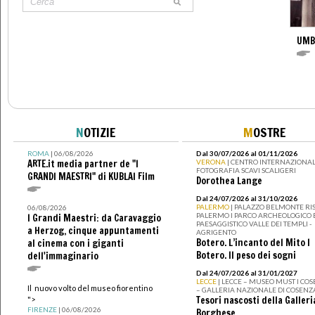
UMB
N
OTIZIE
M
OSTRE
ROMA
| 06/08/2026
Dal 30/07/2026 al 01/11/2026
ARTE.it media partner de "I
VERONA
| CENTRO INTERNAZIONAL
FOTOGRAFIA SCAVI SCALIGERI
GRANDI MAESTRI" di KUBLAI Film
Dorothea Lange
Dal 24/07/2026 al 31/10/2026
PALERMO
| PALAZZO BELMONTE RIS
06/08/2026
PALERMO I PARCO ARCHEOLOGICO 
I Grandi Maestri: da Caravaggio
PAESAGGISTICO VALLE DEI TEMPLI -
a Herzog, cinque appuntamenti
AGRIGENTO
Botero. L’incanto del Mito I
al cinema con i giganti
Botero. Il peso dei sogni
dell'immaginario
Dal 24/07/2026 al 31/01/2027
LECCE
| LECCE – MUSEO MUST I CO
Il nuovo volto del museo fiorentino
– GALLERIA NAZIONALE DI COSENZ
Tesori nascosti della Galleri
">
FIRENZE
| 06/08/2026
Borghese