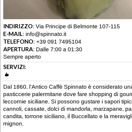
INDIRIZZO
:
Via Principe di Belmonte 107-115
E-MAIL
:
info@spinnato.it
TELEFONO
:
+39 091 7495104
APERTURA
:
Dalle 7:00 a 01:30
Sempre aperto
SERVIZI:
Dal 1860, l’Antico Caffè Spinnato è considerato una 
pasticcerie palermitane dove fare shopping di gou
leccornie siciliane. Si possono gustare i sapori tipici
cannoli, cassate, dolci di mandorla, marzapane, pan
candita, torrone siciliano, il Buccellato e la meravig
mignon.