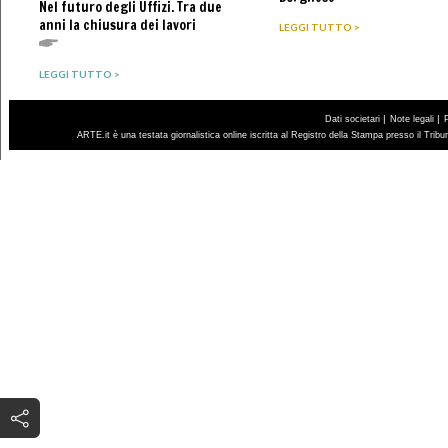
Nel futuro degli Uffizi. Tra due
anni la chiusura dei lavori
LEGGI TUTTO >
LEGGI TUTTO >
|
|
Dati societari
Note legali
ARTE.it è una testata giornalistica online iscritta al Registro della Stampa presso il Trib