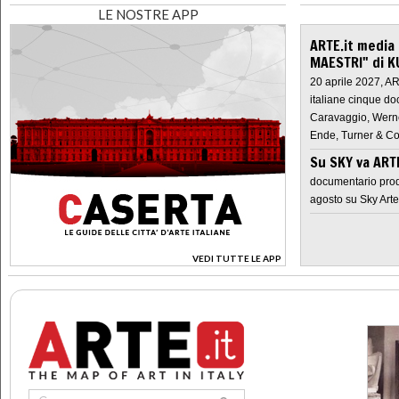
LE NOSTRE APP
ARTE.it media
MAESTRI" di K
20 aprile 2027, A
italiane cinque do
Caravaggio, Werne
Ende, Turner & Co
Su SKY va AR
documentario prod
agosto su Sky Arte
VEDI TUTTE LE APP
>