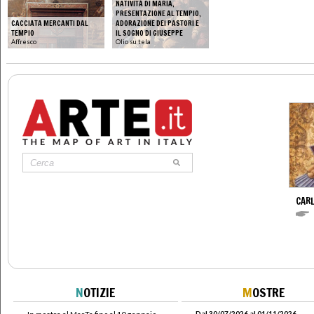
NATIVITÀ DI MARIA,
PRESENTAZIONE AL TEMPIO,
CACCIATA MERCANTI DAL
ADORAZIONE DEI PASTORI E
TEMPIO
IL SOGNO DI GIUSEPPE
Affresco
Olio su tela
CARL
N
OTIZIE
M
OSTRE
Dal 30/07/2026 al 01/11/2026