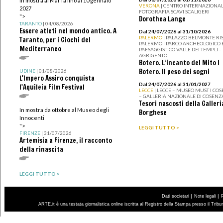
In mostra al MarTa fino al 10 gennaio
VERONA
| CENTRO INTERNAZIONAL
2027
FOTOGRAFIA SCAVI SCALIGERI
">
Dorothea Lange
TARANTO
| 04/08/2026
Essere atleti nel mondo antico. A
Dal 24/07/2026 al 31/10/2026
PALERMO
| PALAZZO BELMONTE RIS
Taranto, per i Giochi del
PALERMO I PARCO ARCHEOLOGICO 
Mediterraneo
PAESAGGISTICO VALLE DEI TEMPLI -
AGRIGENTO
Botero. L’incanto del Mito I
Botero. Il peso dei sogni
UDINE
| 01/08/2026
L'Impero Assiro conquista
Dal 24/07/2026 al 31/01/2027
l'Aquileia Film Festival
LECCE
| LECCE – MUSEO MUST I CO
– GALLERIA NAZIONALE DI COSENZ
Tesori nascosti della Galleri
In mostra da ottobre al Museo degli
Borghese
Innocenti
">
LEGGI TUTTO >
FIRENZE
| 31/07/2026
Artemisia a Firenze, il racconto
della rinascita
LEGGI TUTTO >
|
|
Dati societari
Note legali
ARTE.it è una testata giornalistica online iscritta al Registro della Stampa presso il Trib