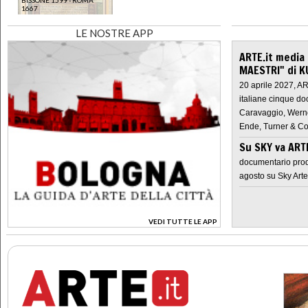
1667
LE NOSTRE APP
ARTE.it media
MAESTRI" di K
20 aprile 2027, A
italiane cinque do
Caravaggio, Werne
Ende, Turner & Co
Su SKY va AR
documentario prod
agosto su Sky Arte
VEDI TUTTE LE APP
>