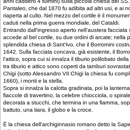
anni caddero 4 fulmini) sulla piccola chiesa dei SS
Pantaleo, che dal 1870 fu adibita ad altri usi, e ai no
riaperta al culto. Nel mezzo del cortile è il monumen
caduti nella prima guerra mondiale, del Cataldi.
Entrando dall'ingresso aperto nell'austera facciata 
accede al bel cortile, su due ordini di arcate; nella 
splendida chiesa di Sant'Ivo, che il Borromini costru
1642. Sulla facciata concava, già esistente, il Bor
l'attico, sopra cui si innalza il tiburio polilobato dell
tra tiburio e attico sono coperti da tamburi sovrast
Chigi (sotto Alessandro VII Chigi la chiesa fu comple
1660), i monti e la stella.
Sopra si innalza la calotta gradinata, poi la lanterna,
fiaccole di travertino, la celebre chiocciola, o spira
decorata a stucchi, che termina in una fiamma, sopra
battuto, una tiara, il globo e la croce.
È la chiesa dell'archiginnasio romano detto la Sap