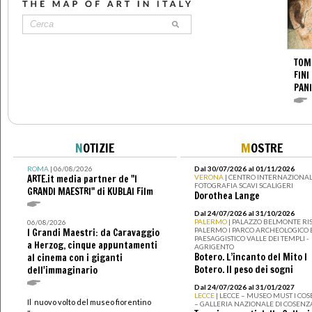
TOM
FINI
PANI
N
OTIZIE
M
OSTRE
ROMA
| 06/08/2026
Dal 30/07/2026 al 01/11/2026
ARTE.it media partner de "I
VERONA
| CENTRO INTERNAZIONAL
FOTOGRAFIA SCAVI SCALIGERI
GRANDI MAESTRI" di KUBLAI Film
Dorothea Lange
Dal 24/07/2026 al 31/10/2026
PALERMO
| PALAZZO BELMONTE RIS
06/08/2026
PALERMO I PARCO ARCHEOLOGICO 
I Grandi Maestri: da Caravaggio
PAESAGGISTICO VALLE DEI TEMPLI -
a Herzog, cinque appuntamenti
AGRIGENTO
Botero. L’incanto del Mito I
al cinema con i giganti
Botero. Il peso dei sogni
dell'immaginario
Dal 24/07/2026 al 31/01/2027
LECCE
| LECCE – MUSEO MUST I CO
Il nuovo volto del museo fiorentino
– GALLERIA NAZIONALE DI COSENZ