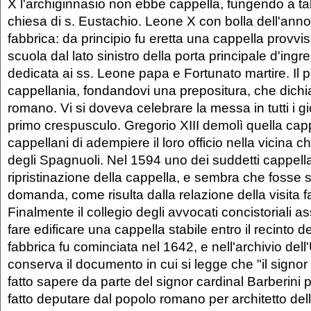
X l'archiginnasio non ebbe cappella, fungendo a tal
chiesa di s. Eustachio. Leone X con bolla dell'ann
fabbrica: da principio fu eretta una cappella provvis
scuola dal lato sinistro della porta principale d'ingr
dedicata ai ss. Leone papa e Fortunato martire. Il p
cappellania, fondandovi una prepositura, che dichia
romano. Vi si doveva celebrare la messa in tutti i gi
primo crespusculo. Gregorio XIII demolì quella cap
cappellani di adempiere il loro officio nella vicina 
degli Spagnuoli. Nel 1594 uno dei suddetti cappel
ripristinazione della cappella, e sembra che fosse s
domanda, come risulta dalla relazione della visita f
Finalmente il collegio degli avvocati concistoriali 
fare edificare una cappella stabile entro il recinto d
fabbrica fu cominciata nel 1642, e nell'archivio dell'
conserva il documento in cui si legge che "il signor
fatto sapere da parte del signor cardinal Barberini 
fatto deputare dal popolo romano per architetto dell