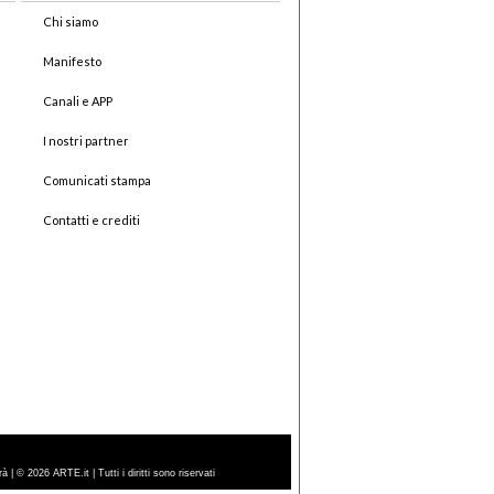
Chi siamo
Manifesto
Canali e APP
I nostri partner
Comunicati stampa
Contatti e crediti
| © 2026 ARTE.it | Tutti i diritti sono riservati