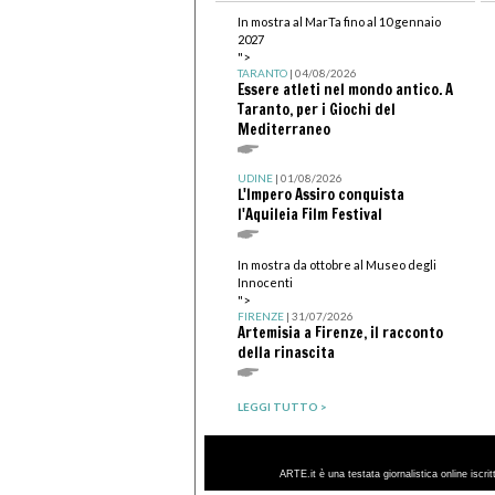
In mostra al MarTa fino al 10 gennaio
2027
">
TARANTO
| 04/08/2026
Essere atleti nel mondo antico. A
Taranto, per i Giochi del
Mediterraneo
UDINE
| 01/08/2026
L'Impero Assiro conquista
l'Aquileia Film Festival
In mostra da ottobre al Museo degli
Innocenti
">
FIRENZE
| 31/07/2026
Artemisia a Firenze, il racconto
della rinascita
LEGGI TUTTO >
ARTE.it è una testata giornalistica online iscri