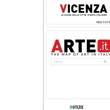
VEDI TUTT
>
N
OTIZIE