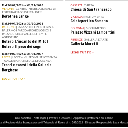
Dal 30/07/2026 al 01/11/2026
CASERTA
|
CHIESA
VERONA
| CENTRO INTERNAZIONALE DI
Chiesa di San Francesco
FOTOGRAFIA SCAVI SCALIGERI
Dorothea Lange
VICENZA
|
MONUMENTO
Criptoportico Romano
Dal 24/07/2026 al 31/10/2026
PALERMO
| PALAZZO BELMONTE RISO -
BOLOGNA
|
MONUMENTO
PALERMO I PARCO ARCHEOLOGICO E
Palazzo Vizzani Lambertini
PAESAGGISTICO VALLE DEI TEMPLI -
AGRIGENTO
FIRENZE
|
GALLERIA D'ARTE
Botero. L’incanto del Mito I
Galleria Moretti
Botero. Il peso dei sogni
LEGGI TUTTO >
Dal 24/07/2026 al 31/01/2027
LECCE
| LECCE – MUSEO MUST I COSENZA
– GALLERIA NAZIONALE DI COSENZA
Tesori nascosti della Galleria
Borghese
LEGGI TUTTO >
|
|
e
|
Dati societari
Note legali
Privacy
cookies
Aggiorna le preferenze sui cookie
tta al Registro della Stampa presso il Tribunale di Roma al n. 292/2012 | Direttore Responsabile Luca Muscarà 