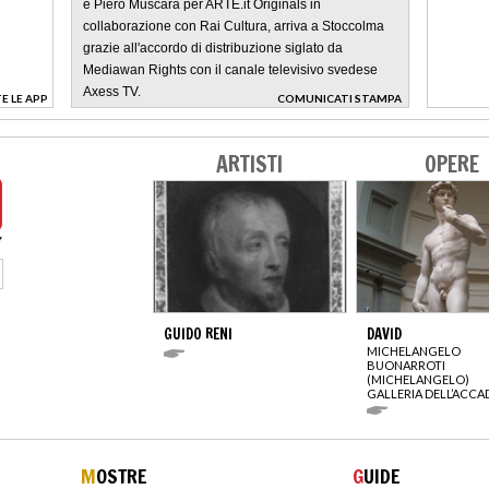
e Piero Muscarà per ARTE.it Originals in
collaborazione con Rai Cultura, arriva a Stoccolma
grazie all'accordo di distribuzione siglato da
Mediawan Rights con il canale televisivo svedese
Axess TV.
E LE APP
COMUNICATI STAMPA
>
ARTISTI
OPERE
GUIDO RENI
DAVID
MICHELANGELO
BUONARROTI
(MICHELANGELO)
GALLERIA DELL’ACCA
M
OSTRE
G
UIDE