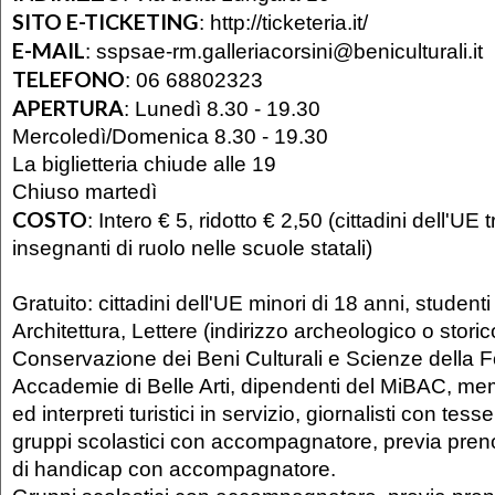
SITO E-TICKETING
:
http://ticketeria.it/
E-MAIL
:
sspsae-rm.galleriacorsini@beniculturali.it
TELEFONO
:
06 68802323
APERTURA
:
Lunedì 8.30 - 19.30
Mercoledì/Domenica 8.30 - 19.30
La biglietteria chiude alle 19
Chiuso martedì
COSTO
:
Intero € 5, ridotto € 2,50 (cittadini dell'UE t
insegnanti di ruolo nelle scuole statali)
Gratuito: cittadini dell'UE minori di 18 anni, studenti
Architettura, Lettere (indirizzo archeologico o storico
Conservazione dei Beni Culturali e Scienze della 
Accademie di Belle Arti, dipendenti del MiBAC, m
ed interpreti turistici in servizio, giornalisti con tess
gruppi scolastici con accompagnatore, previa preno
di handicap con accompagnatore.