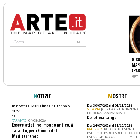
GIR
MAR
(PA
N
OTIZIE
M
OSTRE
Dal 30/07/2026 al 01/11/2026
In mostra al MarTa fino al 10 gennaio
VERONA
| CENTRO INTERNAZIONAL
2027
FOTOGRAFIA SCAVI SCALIGERI
">
Dorothea Lange
TARANTO
| 04/08/2026
Essere atleti nel mondo antico. A
Dal 24/07/2026 al 31/10/2026
PALERMO
| PALAZZO BELMONTE RIS
Taranto, per i Giochi del
PALERMO I PARCO ARCHEOLOGICO 
Mediterraneo
PAESAGGISTICO VALLE DEI TEMPLI -