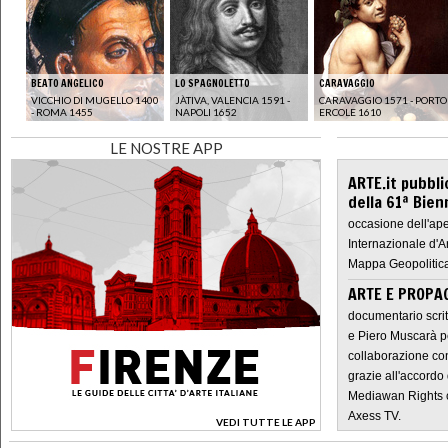
BEATO ANGELICO
LO SPAGNOLETTO
CARAVAGGIO
VICCHIO DI MUGELLO 1400
JÀTIVA, VALENCIA 1591 -
CARAVAGGIO 1571 - PORTO
- ROMA 1455
NAPOLI 1652
ERCOLE 1610
LE NOSTRE APP
ARTE.it pubbli
della 61ª Bien
occasione dell'ape
Internazionale d'A
Mappa Geopolitica
ARTE E PROPAG
documentario scrit
e Piero Muscarà pe
collaborazione con
grazie all'accordo 
Mediawan Rights c
Axess TV.
VEDI TUTTE LE APP
>