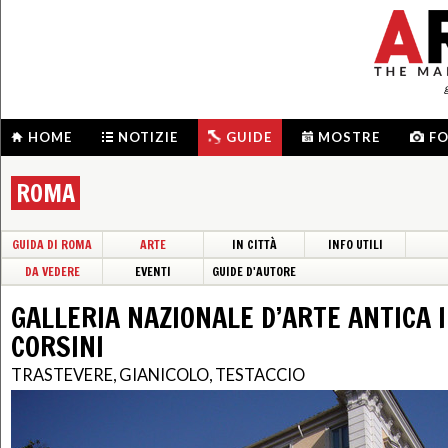
HOME
NOTIZIE
GUIDE
MOSTRE
F
ROMA
GUIDA DI ROMA
ARTE
IN CITTÀ
INFO UTILI
DA VEDERE
EVENTI
GUIDE D'AUTORE
GALLERIA NAZIONALE D’ARTE ANTICA 
CORSINI
TRASTEVERE, GIANICOLO, TESTACCIO