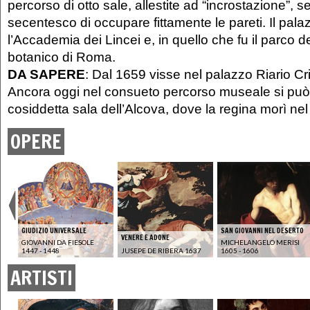
percorso di otto sale, allestite ad “incrostazione”, 
secentesco di occupare fittamente le pareti. Il pal
l’Accademia dei Lincei e, in quello che fu il parco de
botanico di Roma.
DA SAPERE
: Dal 1659 visse nel palazzo Riario Cri
Ancora oggi nel consueto percorso museale si può
cosiddetta sala dell’Alcova, dove la regina morì ne
OPERE
GIUDIZIO UNIVERSALE
SAN GIOVANNI NEL DESERTO
VENERE E ADONE
GIOVANNI DA FIESOLE
MICHELANGELO MERISI
1447 - 1448
JUSEPE DE RIBERA 1637
1605 - 1606
ARTISTI