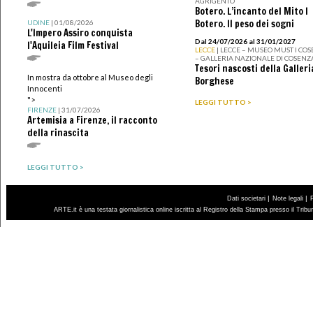
AGRIGENTO
Botero. L’incanto del Mito I
Botero. Il peso dei sogni
UDINE
| 01/08/2026
L'Impero Assiro conquista
Dal 24/07/2026 al 31/01/2027
l'Aquileia Film Festival
LECCE
| LECCE – MUSEO MUST I CO
– GALLERIA NAZIONALE DI COSENZ
Tesori nascosti della Galleri
In mostra da ottobre al Museo degli
Borghese
Innocenti
">
LEGGI TUTTO >
FIRENZE
| 31/07/2026
Artemisia a Firenze, il racconto
della rinascita
LEGGI TUTTO >
|
|
Dati societari
Note legali
ARTE.it è una testata giornalistica online iscritta al Registro della Stampa presso il Trib